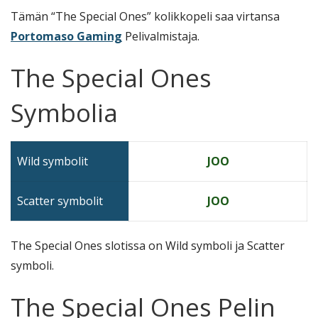
Tämän “The Special Ones” kolikkopeli saa virtansa
Portomaso Gaming
Pelivalmistaja.
The Special Ones
Symbolia
Wild symbolit
JOO
Scatter symbolit
JOO
The Special Ones slotissa on Wild symboli ja Scatter
symboli.
The Special Ones Pelin