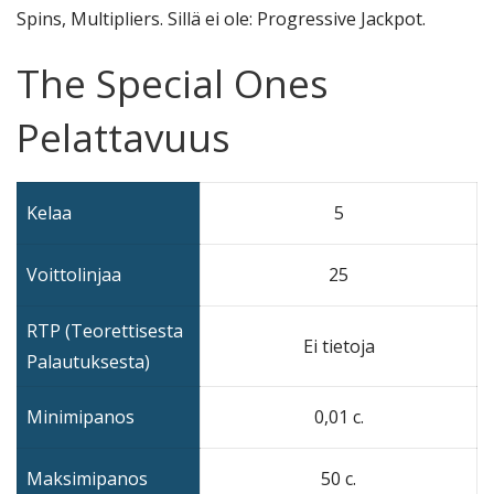
Spins, Multipliers. Sillä ei ole: Progressive Jackpot.
The Special Ones
Pelattavuus
Kelaa
5
Voittolinjaa
25
RTP (Teorettisesta
Ei tietoja
Palautuksesta)
Minimipanos
0,01 c.
Maksimipanos
50 c.