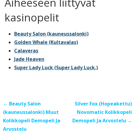
Aiheeseen liittyvät
kasinopelit
Beauty Salon (kauneussalonki)
Golden Whale (Kultavalas)
Calaveras
Jade Heaven
Super Lady Luck (Super Lady Luck.)
← Beauty Salon
Silver Fox (Hopeakettu)
(kauneussalonki) Muut
Novomatic Kolikkopeli
Kolikkopeli Demopeli Ja
Demopeli Ja Arvostelu →
Arvostelu