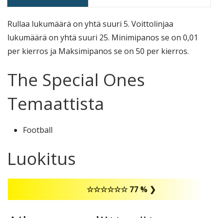
Rullaa lukumäärä on yhtä suuri 5. Voittolinjaa
lukumäärä on yhtä suuri 25. Minimipanos se on 0,01
per kierros ja Maksimipanos se on 50 per kierros.
The Special Ones
Temaattista
Football
Luokitus
☆☆☆☆☆☆ 77 % ❯