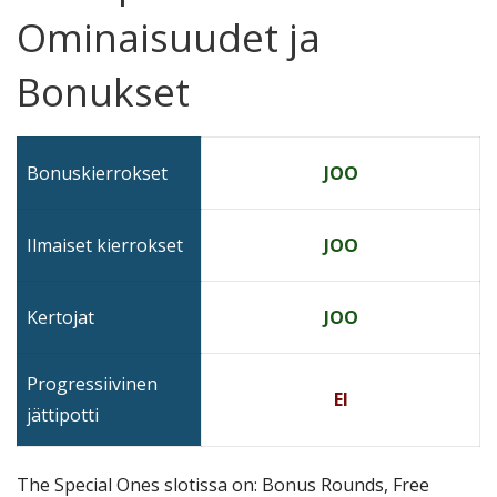
Ominaisuudet ja
Bonukset
Bonuskierrokset
JOO
Ilmaiset kierrokset
JOO
Kertojat
JOO
Progressiivinen
EI
jättipotti
The Special Ones slotissa on: Bonus Rounds, Free