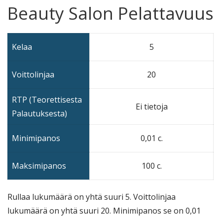
Beauty Salon Pelattavuus
Kelaa
5
Voittolinjaa
20
RTP (Teorettisesta
Ei tietoja
Palautuksesta)
Minimipanos
0,01 c.
Maksimipanos
100 c.
Rullaa lukumäärä on yhtä suuri 5. Voittolinjaa
lukumäärä on yhtä suuri 20. Minimipanos se on 0,01