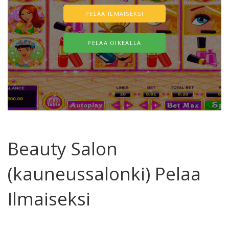
PELAA ILMAISEKSI
PELAA OIKEALLA
Beauty Salon
(kauneussalonki) Pelaa
Ilmaiseksi