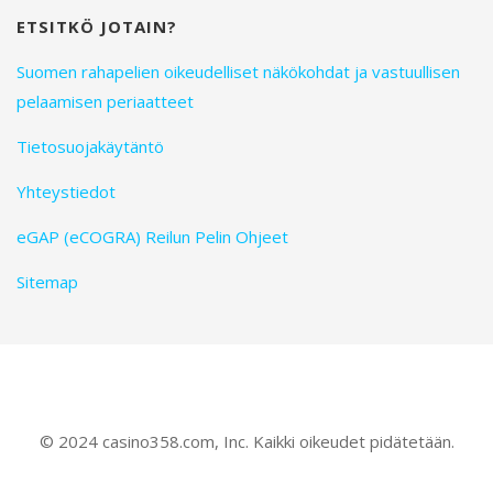
ETSITKÖ JOTAIN?
Suomen rahapelien oikeudelliset näkökohdat ja vastuullisen
pelaamisen periaatteet
Tietosuojakäytäntö
Yhteystiedot
eGAP (eCOGRA) Reilun Pelin Ohjeet
Sitemap
© 2024 casino358.com, Inc. Kaikki oikeudet pidätetään.