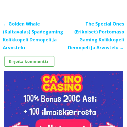
← Golden Whale
The Special Ones
(Kultavalas) Spadegaming
(Erikoiset) Portomaso
Kolikkopeli Demopeli Ja
Gaming Kolikkopeli
Arvostelu
Demopeli Ja Arvostelu →
Kirjoita kommentti