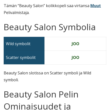
Tämän “Beauty Salon” kolikkopeli saa virtansa
Muut
Pelivalmistaja.
Beauty Salon Symbolia
Wild symbolit
JOO
Scatter symbolit
JOO
Beauty Salon slotissa on Scatter symboli ja Wild
symboli.
Beauty Salon Pelin
Ominaisuudet ja