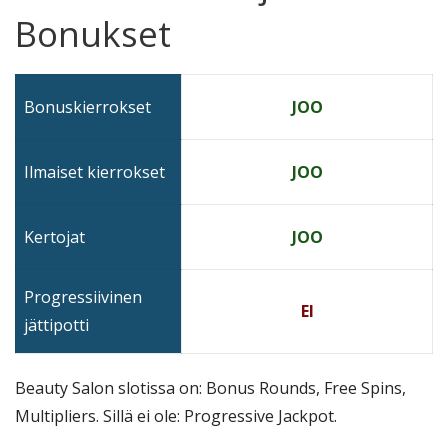
Bonukset
Bonuskierrokset
JOO
Ilmaiset kierrokset
JOO
Kertojat
JOO
Progressiivinen
EI
jättipotti
Beauty Salon slotissa on: Bonus Rounds, Free Spins,
Multipliers. Sillä ei ole: Progressive Jackpot.