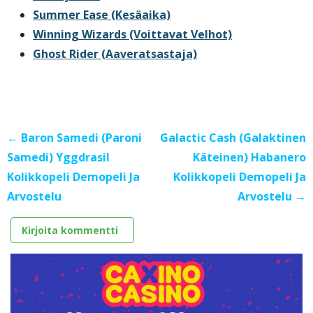
Summer Ease (Kesäaika)
Winning Wizards (Voittavat Velhot)
Ghost Rider (Aaveratsastaja)
← Baron Samedi (Paroni
Galactic Cash (Galaktinen
Samedi) Yggdrasil
Käteinen) Habanero
Kolikkopeli Demopeli Ja
Kolikkopeli Demopeli Ja
Arvostelu
Arvostelu →
Kirjoita kommentti