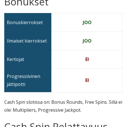
Bonukset
Bonuskierrokset
JOO
Ilmaiset kierrokset
JOO
Kertojat
EI
Progressiivinen
EI
jättipotti
Cash Spin slotissa on: Bonus Rounds, Free Spins. Sillä ei
ole: Multipliers, Progressive Jackpot.
Cash Spin Pelattavuus