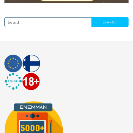
S
e
a
r
c
h
f
o
r
: