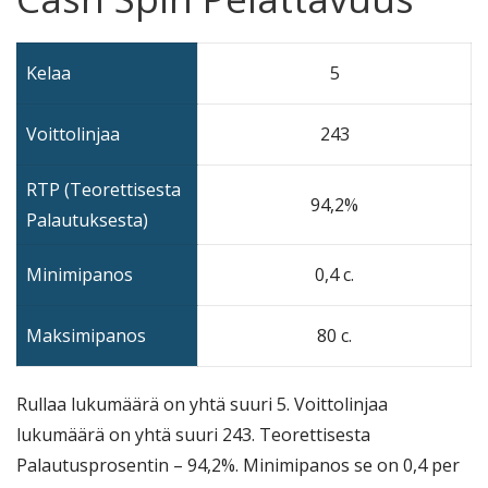
Kelaa
5
Voittolinjaa
243
RTP (Teorettisesta
94,2%
Palautuksesta)
Minimipanos
0,4 c.
Maksimipanos
80 c.
Rullaa lukumäärä on yhtä suuri 5. Voittolinjaa
lukumäärä on yhtä suuri 243. Teorettisesta
Palautusprosentin – 94,2%. Minimipanos se on 0,4 per