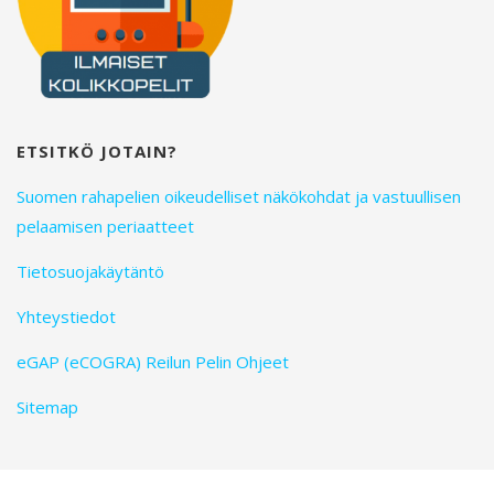
ETSITKÖ JOTAIN?
Suomen rahapelien oikeudelliset näkökohdat ja vastuullisen
pelaamisen periaatteet
Tietosuojakäytäntö
Yhteystiedot
eGAP (eCOGRA) Reilun Pelin Ohjeet
Sitemap