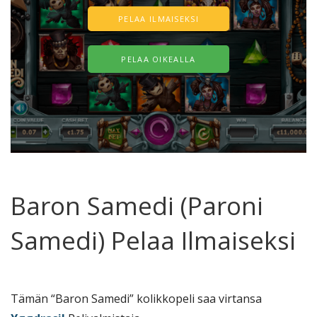
PELAA ILMAISEKSI
PELAA OIKEALLA
Baron Samedi (Paroni
Samedi) Pelaa Ilmaiseksi
Tämän “Baron Samedi” kolikkopeli saa virtansa