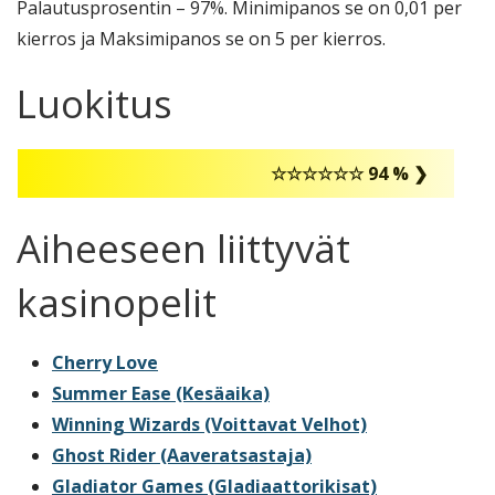
Palautusprosentin – 97%. Minimipanos se on 0,01 per
kierros ja Maksimipanos se on 5 per kierros.
Luokitus
☆☆☆☆☆☆ 94 % ❯
Aiheeseen liittyvät
kasinopelit
Cherry Love
Summer Ease (Kesäaika)
Winning Wizards (Voittavat Velhot)
Ghost Rider (Aaveratsastaja)
Gladiator Games (Gladiaattorikisat)