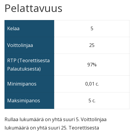
Pelattavuus
Kelaa
5
Voittolinjaa
25
RTP (Teorettisesta
97%
Palautuksesta)
Minimipanos
0,01 c.
Maksimipanos
5 c.
Rullaa lukumäärä on yhtä suuri 5. Voittolinjaa
lukumäärä on yhtä suuri 25. Teorettisesta