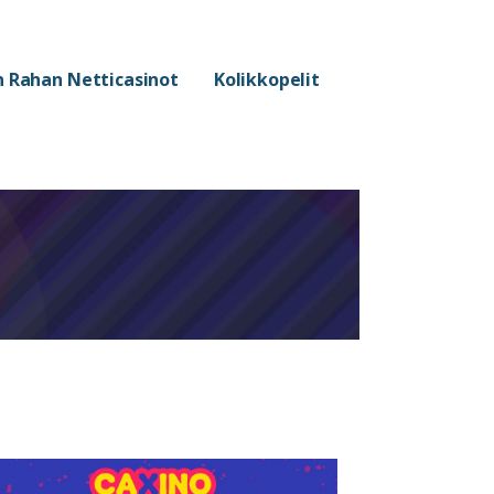
 Rahan Netticasinot
Kolikkopelit