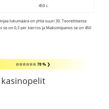
450 c.
linjaa lukumäärä on yhtä suuri 30. Teorettisesta
 se on 0,3 per kierros ja Maksimipanos se on 450
☆☆☆☆☆☆ 78 % ❯
 kasinopelit