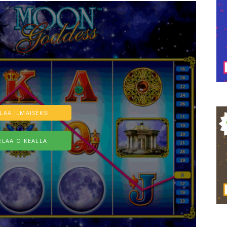
LAA ILMAISEKSI
ELAA OIKEALLA