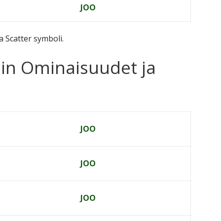
JOO
 Scatter symboli.
in Ominaisuudet ja
JOO
JOO
JOO