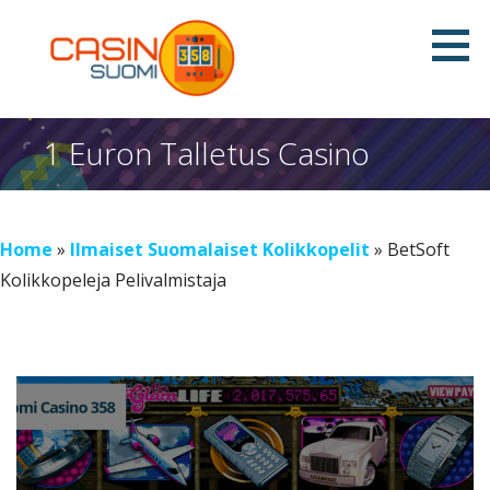
S
k
i
Suomi Casino 358
p
t
1 Euron Talletus Casino
o
c
o
Home
»
Ilmaiset Suomalaiset Kolikkopelit
»
BetSoft
n
Kolikkopeleja Pelivalmistaja
t
e
n
t