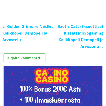
← Golden Grimoire NetEnt
Exotic Cats (Eksoottiset
Kolikkopeli Demopeli Ja
Kissat) Microgaming
Arvostelu
Kolikkopeli Demopeli Ja
Arvostelu →
Kirjoita kommentti