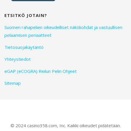
ETSITKÖ JOTAIN?
Suomen rahapelien oikeudelliset näkökohdat ja vastuullisen
pelaamisen periaatteet
Tietosuojakäytäntö
Yhteystiedot
eGAP (eCOGRA) Reilun Pelin Ohjeet
Sitemap
© 2024 casino358.com, Inc. Kaikki oikeudet pidätetään.