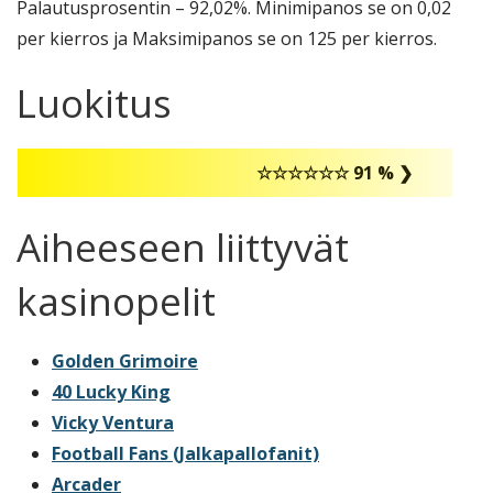
Palautusprosentin – 92,02%. Minimipanos se on 0,02
per kierros ja Maksimipanos se on 125 per kierros.
Luokitus
☆☆☆☆☆☆ 91 % ❯
Aiheeseen liittyvät
kasinopelit
Golden Grimoire
40 Lucky King
Vicky Ventura
Football Fans (Jalkapallofanit)
Arcader