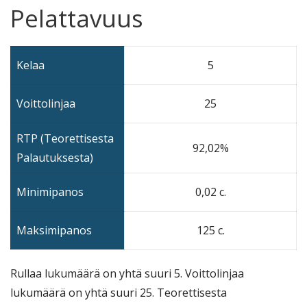
Pelattavuus
Kelaa
5
Voittolinjaa
25
RTP (Teorettisesta
92,02%
Palautuksesta)
Minimipanos
0,02 c.
Maksimipanos
125 c.
Rullaa lukumäärä on yhtä suuri 5. Voittolinjaa
lukumäärä on yhtä suuri 25. Teorettisesta