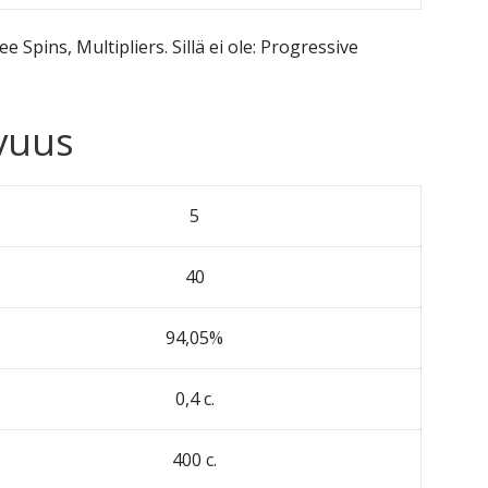
 Spins, Multipliers. Sillä ei ole: Progressive
vuus
5
40
94,05%
0,4 c.
400 c.