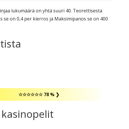
linjaa lukumäärä on yhtä suuri 40. Teorettisesta
 se on 0,4 per kierros ja Maksimipanos se on 400
tista
☆☆☆☆☆☆ 78 % ❯
 kasinopelit