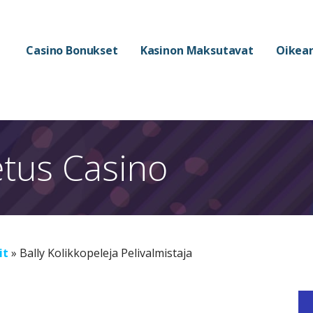
Casino Bonukset
Kasinon Maksutavat
Oikean
8
etus Casino
it
»
Bally Kolikkopeleja Pelivalmistaja