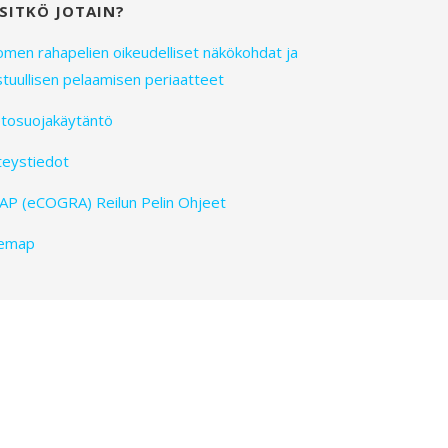
SITKÖ JOTAIN?
omen rahapelien oikeudelliset näkökohdat ja
stuullisen pelaamisen periaatteet
etosuojakäytäntö
teystiedot
AP (eCOGRA) Reilun Pelin Ohjeet
temap