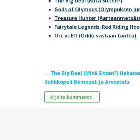
The Big Deal (Mitä Sitten?)
Gods of Olympus (Olympuksen ju
Treasure Hunter (Aarteenmetsäs
Fairytale Legends: Red Riding Hoo
Orc vs Elf (Örkki vastaan tonttu)
← The Big Deal (Mitä Sitten?) Habane
Kolikkopeli Demopeli Ja Arvostelu
Kirjoita kommentti