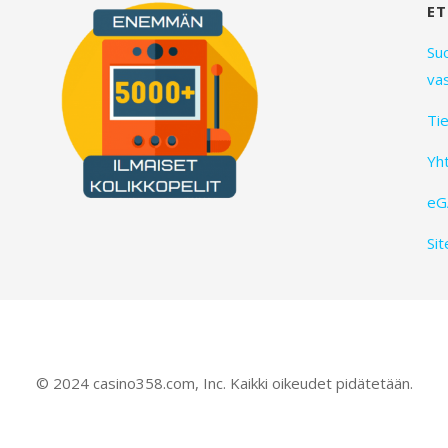
ET
Su
va
Ti
Yh
eG
Si
© 2024 casino358.com, Inc. Kaikki oikeudet pidätetään.