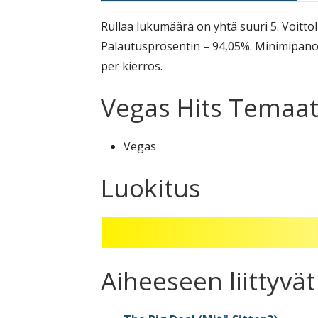
Rullaa lukumäärä on yhtä suuri 5. Voitto
Palautusprosentin – 94,05%. Minimipanos
per kierros.
Vegas Hits Temaat
Vegas
Luokitus
Aiheeseen liittyvät