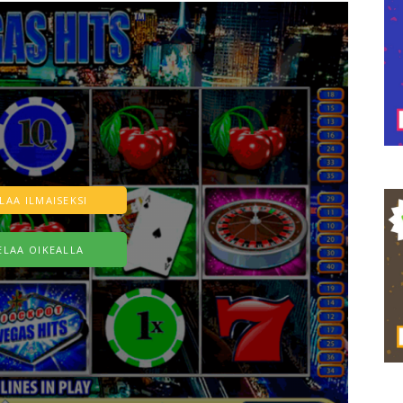
LAA ILMAISEKSI
ELAA OIKEALLA