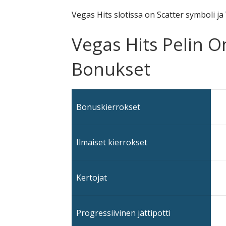
Vegas Hits slotissa on Scatter symboli ja
Vegas Hits Pelin O
Bonukset
Bonuskierrokset
Ilmaiset kierrokset
Kertojat
Progressiivinen jättipotti