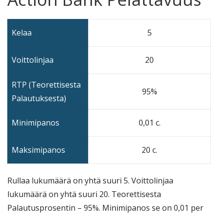
Kelaa
5
Voittolinjaa
20
RTP (Teorettisesta
95%
Palautuksesta)
Minimipanos
0,01 c.
Maksimipanos
20 c.
Rullaa lukumäärä on yhtä suuri 5. Voittolinjaa
lukumäärä on yhtä suuri 20. Teorettisesta
Palautusprosentin – 95%. Minimipanos se on 0,01 per