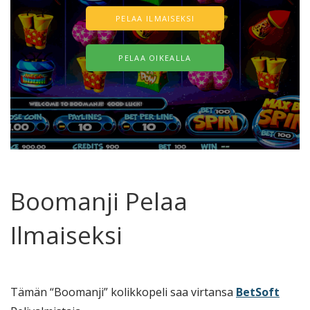
PELAA ILMAISEKSI
PELAA OIKEALLA
Boomanji Pelaa
Ilmaiseksi
Tämän “Boomanji” kolikkopeli saa virtansa
BetSoft