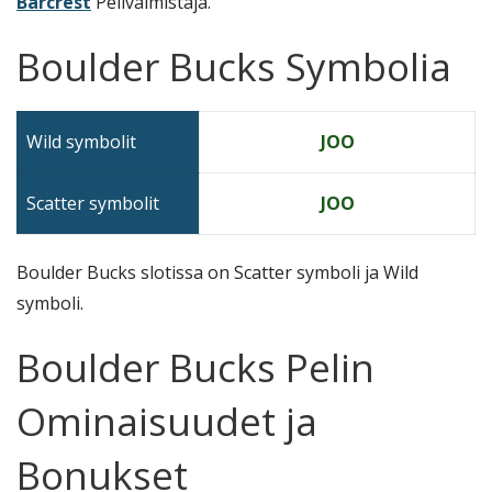
Barcrest
Pelivalmistaja.
Boulder Bucks Symbolia
Wild symbolit
JOO
Scatter symbolit
JOO
Boulder Bucks slotissa on Scatter symboli ja Wild
symboli.
Boulder Bucks Pelin
Ominaisuudet ja
Bonukset