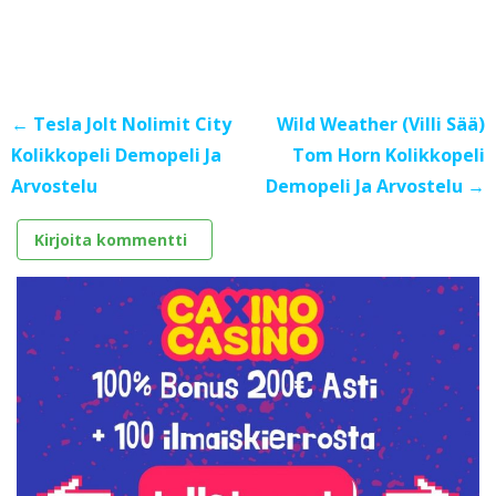
← Tesla Jolt Nolimit City
Wild Weather (Villi Sää)
Kolikkopeli Demopeli Ja
Tom Horn Kolikkopeli
Arvostelu
Demopeli Ja Arvostelu →
Kirjoita kommentti