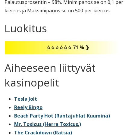
Palautusprosentin – 98%. Minimipanos se on 0,1 per
kierros ja Maksimipanos se on 500 per kierros.
Luokitus
☆☆☆☆☆☆ 71 % ❯
Aiheeseen liittyvät
kasinopelit
Tesla Jolt
Reely Bingo
Beach Party Hot (Rantajuhlat Kuumina)
Mr. Toxicus (Herra Toxicus.)
The Crackdown (Ratsia)