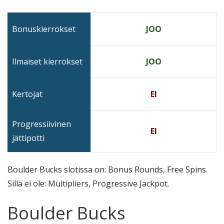
Bonuskierrokset
JOO
Ilmaiset kierrokset
JOO
Kertojat
EI
Progressiivinen
EI
jättipotti
Boulder Bucks slotissa on: Bonus Rounds, Free Spins.
Sillä ei ole: Multipliers, Progressive Jackpot.
Boulder Bucks