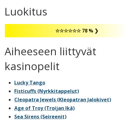
Luokitus
☆☆☆☆☆☆ 78 % ❯
Aiheeseen liittyvät
kasinopelit
Lucky Tango
Fisticuffs (Nyrkkitappelut)
Cleopatra Jewels (Kleopatran Jalokivet)
Age of Troy (Troijan Ikä)
Sea Sirens (Seireenit)