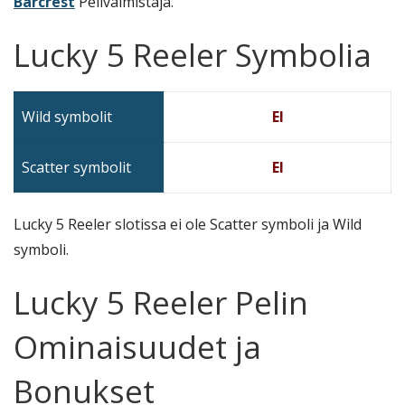
Barcrest
Pelivalmistaja.
Lucky 5 Reeler Symbolia
Wild symbolit
EI
Scatter symbolit
EI
Lucky 5 Reeler slotissa ei ole Scatter symboli ja Wild
symboli.
Lucky 5 Reeler Pelin
Ominaisuudet ja
Bonukset