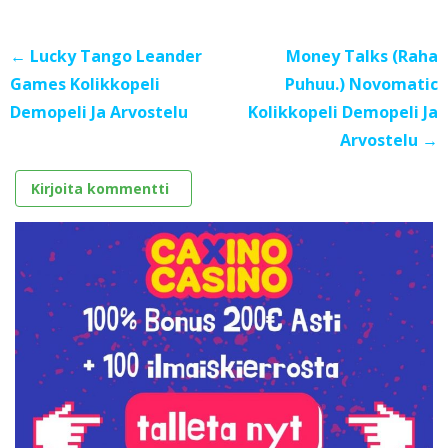
← Lucky Tango Leander
Money Talks (Raha
Games Kolikkopeli
Puhuu.) Novomatic
Demopeli Ja Arvostelu
Kolikkopeli Demopeli Ja
Arvostelu →
Kirjoita kommentti