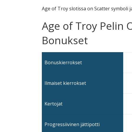
Age of Troy slotissa on Scatter symboli j
Age of Troy Pelin 
Bonukset
Bonuskierrokset
Ilmaiset kierrokset
Kertojat
Progressiivinen jättipotti