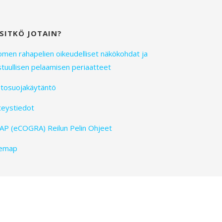
SITKÖ JOTAIN?
omen rahapelien oikeudelliset näkökohdat ja
stuullisen pelaamisen periaatteet
etosuojakäytäntö
teystiedot
AP (eCOGRA) Reilun Pelin Ohjeet
temap