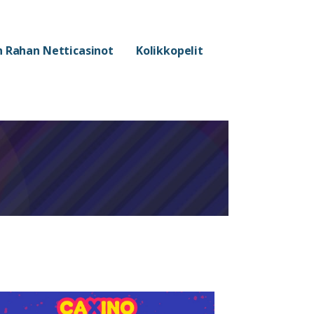
 Rahan Netticasinot
Kolikkopelit