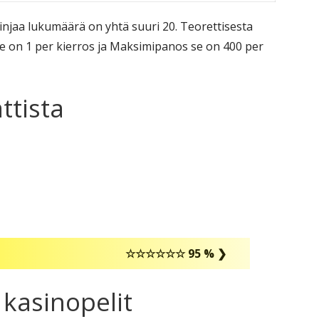
linjaa lukumäärä on yhtä suuri 20. Teorettisesta
e on 1 per kierros ja Maksimipanos se on 400 per
ttista
☆☆☆☆☆☆ 95 % ❯
 kasinopelit