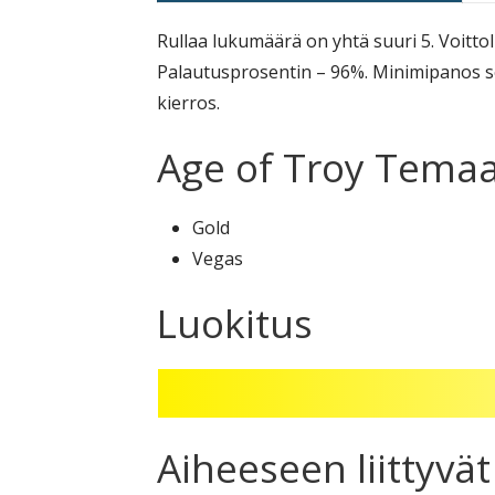
Rullaa lukumäärä on yhtä suuri 5. Voitto
Palautusprosentin – 96%. Minimipanos s
kierros.
Age of Troy Temaa
Gold
Vegas
Luokitus
Aiheeseen liittyvät