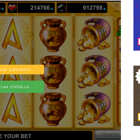
LAA ILMAISEKSI
ELAA OIKEALLA