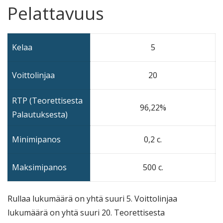
Pelattavuus
Kelaa
5
Voittolinjaa
20
RTP (Teorettisesta
96,22%
Palautuksesta)
Minimipanos
0,2 c.
Maksimipanos
500 c.
Rullaa lukumäärä on yhtä suuri 5. Voittolinjaa
lukumäärä on yhtä suuri 20. Teorettisesta