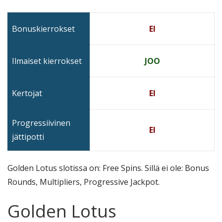
Bonuskierrokset
EI
Ilmaiset kierrokset
JOO
Kertojat
EI
Progressiivinen
EI
jättipotti
Golden Lotus slotissa on: Free Spins. Sillä ei ole: Bonus
Rounds, Multipliers, Progressive Jackpot.
Golden Lotus