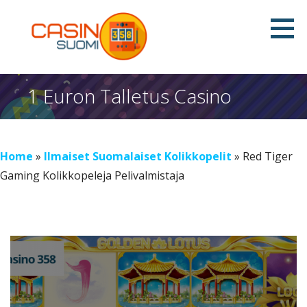
S
k
i
Suomi Casino 358
p
t
1 Euron Talletus Casino
o
c
o
Home
»
Ilmaiset Suomalaiset Kolikkopelit
»
Red Tiger
n
Gaming Kolikkopeleja Pelivalmistaja
t
e
n
t