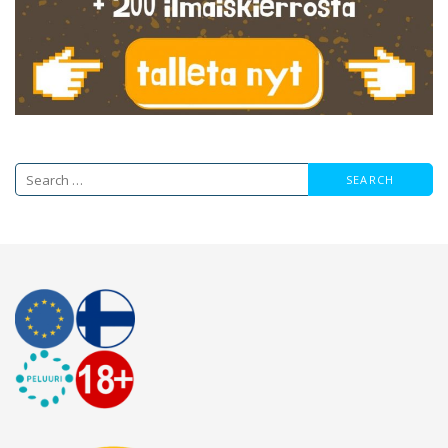
S
e
a
r
c
h
f
o
r
: