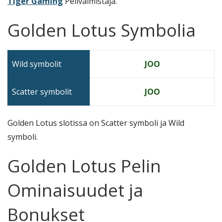
Tiger Gaming
Pelivalmistaja.
Golden Lotus Symbolia
Wild symbolit
JOO
Scatter symbolit
JOO
Golden Lotus slotissa on Scatter symboli ja Wild
symboli.
Golden Lotus Pelin
Ominaisuudet ja
Bonukset