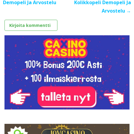
Demopeli Ja Arvostelu
Kolikkopeli Demopeli Ja
Arvostelu →
Kirjoita kommentti