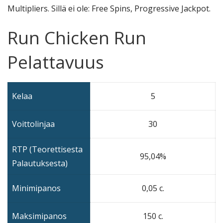
Multipliers. Sillä ei ole: Free Spins, Progressive Jackpot.
Run Chicken Run
Pelattavuus
Kelaa
5
Voittolinjaa
30
RTP (Teorettisesta
95,04%
Palautuksesta)
Minimipanos
0,05 c.
Maksimipanos
150 c.