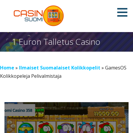
S
k
i
Suomi Casino 358
p
t
1 Euron Talletus Casino
o
c
o
Home
»
Ilmaiset Suomalaiset Kolikkopelit
»
GamesOS
n
Kolikkopeleja Pelivalmistaja
t
e
n
t