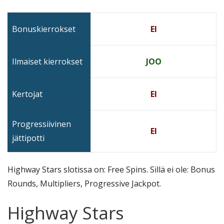
Bonuskierrokset
EI
Ilmaiset kierrokset
JOO
Kertojat
EI
Progressiivinen
EI
jättipotti
Highway Stars slotissa on: Free Spins. Sillä ei ole: Bonus
Rounds, Multipliers, Progressive Jackpot.
Highway Stars