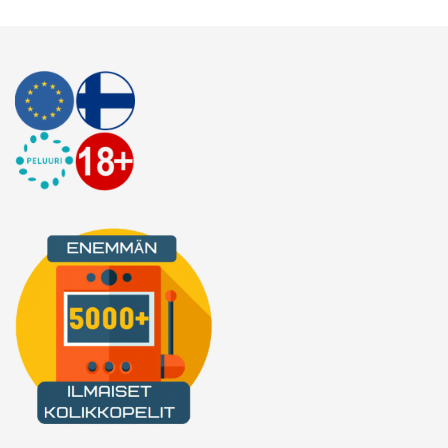
a
r
c
h
f
o
r
: