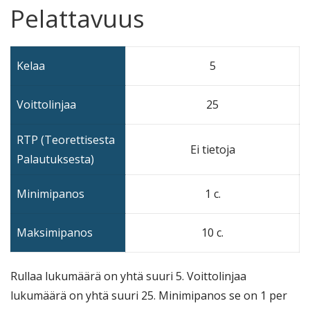
Pelattavuus
Kelaa
5
Voittolinjaa
25
RTP (Teorettisesta
Ei tietoja
Palautuksesta)
Minimipanos
1 c.
Maksimipanos
10 c.
Rullaa lukumäärä on yhtä suuri 5. Voittolinjaa
lukumäärä on yhtä suuri 25. Minimipanos se on 1 per