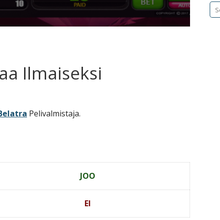
S
e
a
r
c
laa Ilmaiseksi
h
f
o
Belatra
Pelivalmistaja.
r
:
JOO
EI