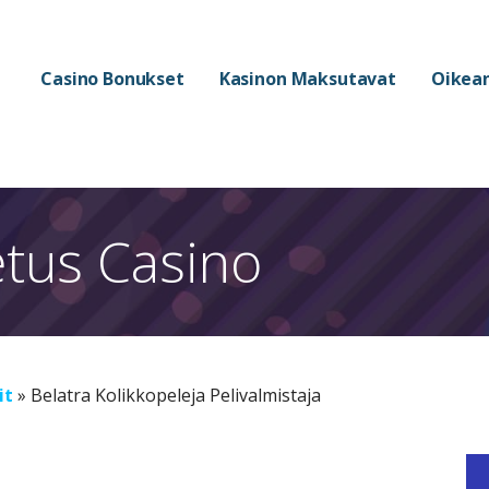
Casino Bonukset
Kasinon Maksutavat
Oikean
8
etus Casino
it
»
Belatra Kolikkopeleja Pelivalmistaja