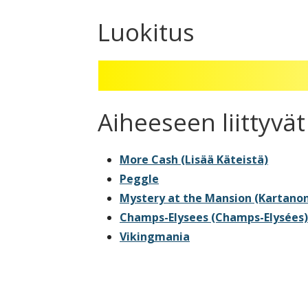
Luokitus
Aiheeseen liittyvät
More Cash (Lisää Käteistä)
Peggle
Mystery at the Mansion (Kartano
Champs-Elysees (Champs-Elysées)
Vikingmania