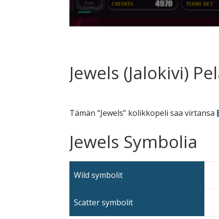
Jewels (Jalokivi) Pe
Tämän “Jewels” kolikkopeli saa virtansa
Jewels Symbolia
Wild symbolit
Scatter symbolit