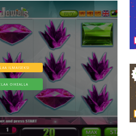
LAA ILMAISEKSI
ELAA OIKEALLA