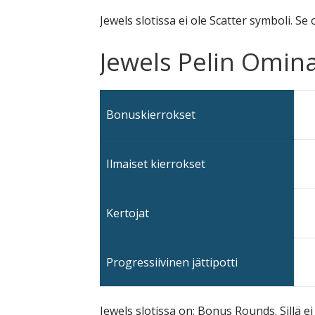
Jewels slotissa ei ole Scatter symboli. Se
Jewels Pelin Omin
Bonuskierrokset
Ilmaiset kierrokset
Kertojat
Progressiivinen jättipotti
Jewels slotissa on: Bonus Rounds. Sillä ei