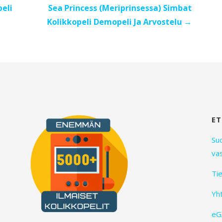
eli
Sea Princess (Meriprinsessa) Simbat
Kolikkopeli Demopeli Ja Arvostelu →
ET
Su
va
Ti
Yh
eG