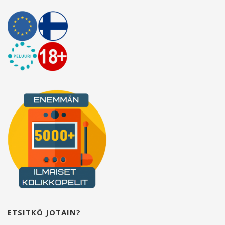
c
h
f
o
r
:
ETSITKÖ JOTAIN?