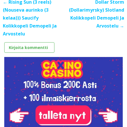
← Rising Sun (3 reels)
Dollar Storm
(Nouseva aurinko (3
(Dollarimyrsky) Slotland
kelaa))) Saucify
Kolikkopeli Demopeli Ja
Kolikkopeli Demopeli Ja
Arvostelu →
Arvostelu
Kirjoita kommentti