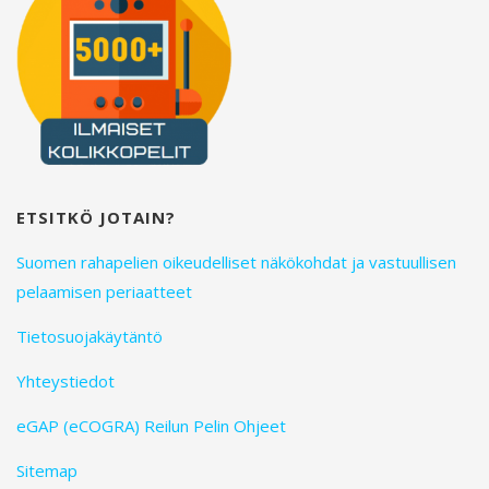
ETSITKÖ JOTAIN?
Suomen rahapelien oikeudelliset näkökohdat ja vastuullisen
pelaamisen periaatteet
Tietosuojakäytäntö
Yhteystiedot
eGAP (eCOGRA) Reilun Pelin Ohjeet
Sitemap