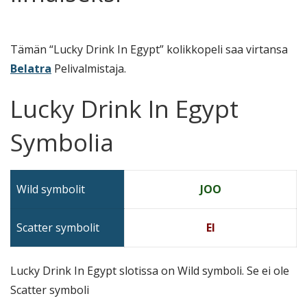
Tämän “Lucky Drink In Egypt” kolikkopeli saa virtansa
Belatra
Pelivalmistaja.
Lucky Drink In Egypt
Symbolia
Wild symbolit
JOO
Scatter symbolit
EI
Lucky Drink In Egypt slotissa on Wild symboli. Se ei ole
Scatter symboli