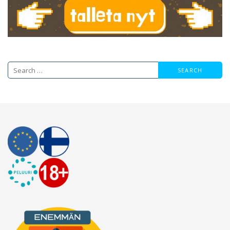
S
e
a
r
c
h
f
o
r
: