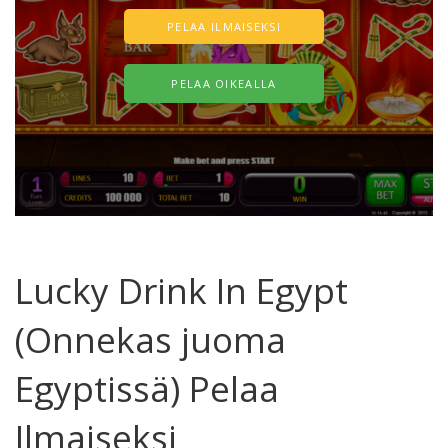
PELAA ILMAISEKSI
PELAA OIKEALLA
Lucky Drink In Egypt
(Onnekas juoma
Egyptissä) Pelaa
Ilmaiseksi