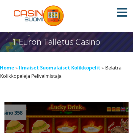
S
k
i
Suomi Casino 358
p
t
1 Euron Talletus Casino
o
c
o
Home
»
Ilmaiset Suomalaiset Kolikkopelit
»
Belatra
n
Kolikkopeleja Pelivalmistaja
t
e
n
t