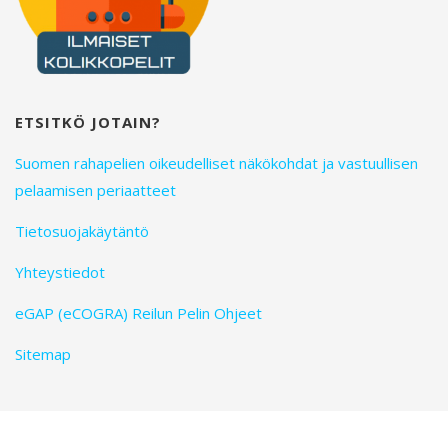
ETSITKÖ JOTAIN?
Suomen rahapelien oikeudelliset näkökohdat ja vastuullisen
pelaamisen periaatteet
Tietosuojakäytäntö
Yhteystiedot
eGAP (eCOGRA) Reilun Pelin Ohjeet
Sitemap