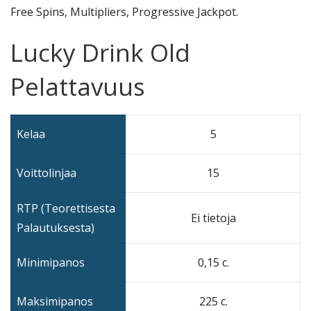
Free Spins, Multipliers, Progressive Jackpot.
Lucky Drink Old
Pelattavuus
Kelaa
5
Voittolinjaa
15
RTP (Teorettisesta
Ei tietoja
Palautuksesta)
Minimipanos
0,15 c.
Maksimipanos
225 c.