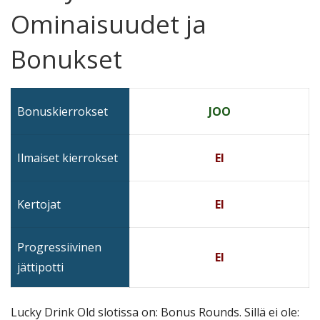
Ominaisuudet ja
Bonukset
Bonuskierrokset
JOO
Ilmaiset kierrokset
EI
Kertojat
EI
Progressiivinen
EI
jättipotti
Lucky Drink Old slotissa on: Bonus Rounds. Sillä ei ole: