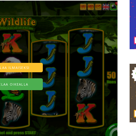
LAA ILMAISEKSI
ELAA OIKEALLA