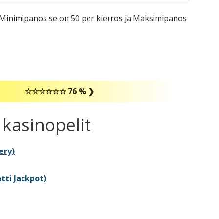
. Minimipanos se on 50 per kierros ja Maksimipanos
☆☆☆☆☆☆ 76 % ❯
 kasinopelit
ery)
tti Jackpot)