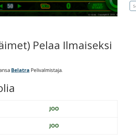
S
e
a
r
c
eläimet) Pelaa Ilmaiseksi
h
f
o
tansa
Belatra
Pelivalmistaja.
r
:
lia
JOO
JOO