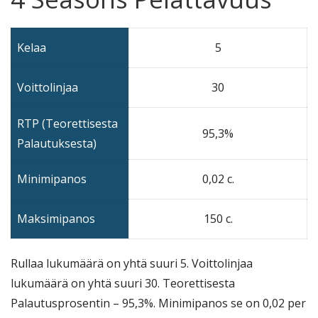
Kelaa
5
Voittolinjaa
30
RTP (Teorettisesta
95,3%
Palautuksesta)
Minimipanos
0,02 c.
Maksimipanos
150 c.
Rullaa lukumäärä on yhtä suuri 5. Voittolinjaa
lukumäärä on yhtä suuri 30. Teorettisesta
Palautusprosentin – 95,3%. Minimipanos se on 0,02 per