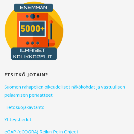
ETSITKÖ JOTAIN?
Suomen rahapelien oikeudelliset näkökohdat ja vastuullisen
pelaamisen periaatteet
Tietosuojakäytäntö
Yhteystiedot
eGAP (eCOGRA) Reilun Pelin Ohjeet