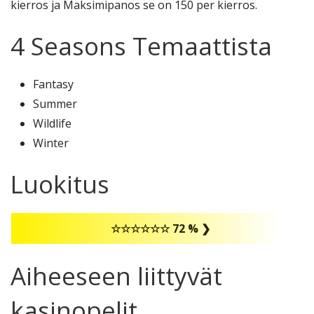
kierros ja Maksimipanos se on 150 per kierros.
4 Seasons Temaattista
Fantasy
Summer
Wildlife
Winter
Luokitus
☆☆☆☆☆☆ 72 % ❯
Aiheeseen liittyvät
kasinopelit