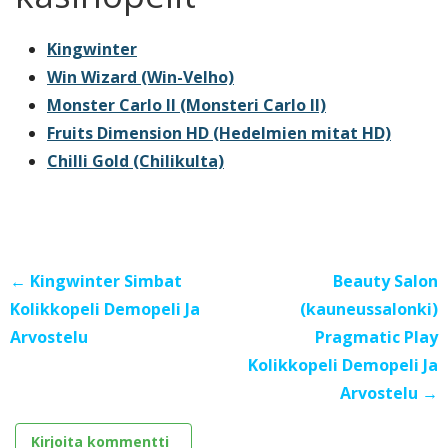
Kingwinter
Win Wizard (Win-Velho)
Monster Carlo II (Monsteri Carlo II)
Fruits Dimension HD (Hedelmien mitat HD)
Chilli Gold (Chilikulta)
← Kingwinter Simbat
Beauty Salon
Kolikkopeli Demopeli Ja
(kauneussalonki)
Arvostelu
Pragmatic Play
Kolikkopeli Demopeli Ja
Arvostelu →
Kirjoita kommentti