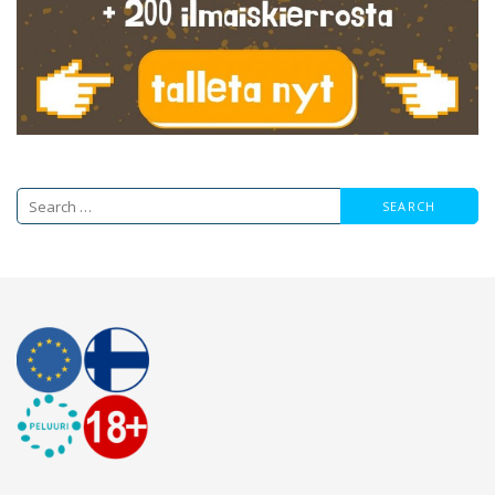
S
e
a
r
c
h
f
o
r
: