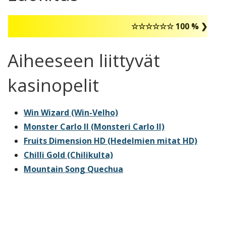
☆☆☆☆☆☆ 100 % ❯
Aiheeseen liittyvät
kasinopelit
Win Wizard (Win-Velho)
Monster Carlo II (Monsteri Carlo II)
Fruits Dimension HD (Hedelmien mitat HD)
Chilli Gold (Chilikulta)
Mountain Song Quechua