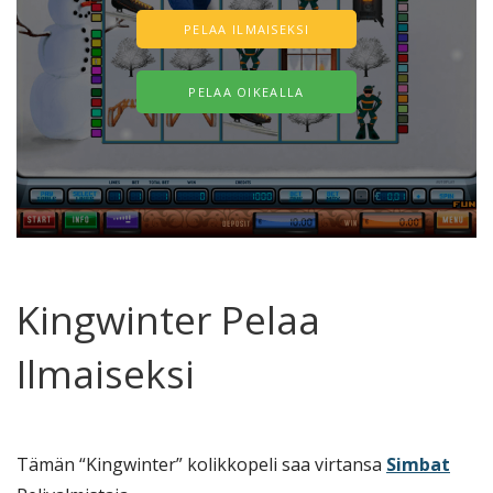
PELAA ILMAISEKSI
PELAA OIKEALLA
Kingwinter Pelaa
Ilmaiseksi
Tämän “Kingwinter” kolikkopeli saa virtansa
Simbat