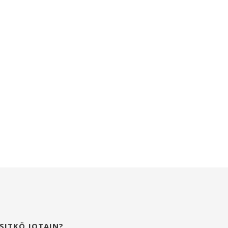
SITKÖ JOTAIN?