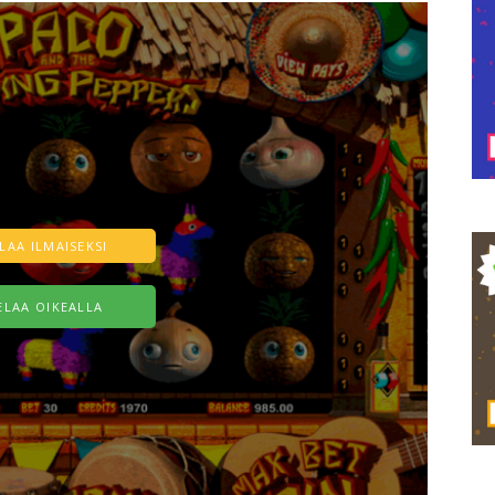
LAA ILMAISEKSI
ELAA OIKEALLA