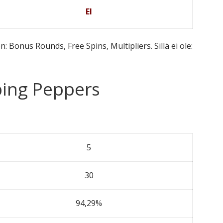
EI
 Bonus Rounds, Free Spins, Multipliers. Sillä ei ole:
ping Peppers
5
30
94,29%