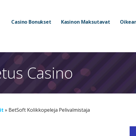
Casino Bonukset
Kasinon Maksutavat
Oikean
8
etus Casino
it
»
BetSoft Kolikkopeleja Pelivalmistaja