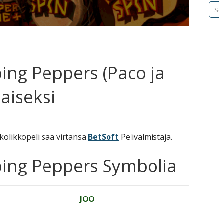
S
e
a
r
c
ing Peppers (Paco ja
h
maiseksi
f
o
r
:
olikkopeli saa virtansa
BetSoft
Pelivalmistaja.
ping Peppers Symbolia
JOO