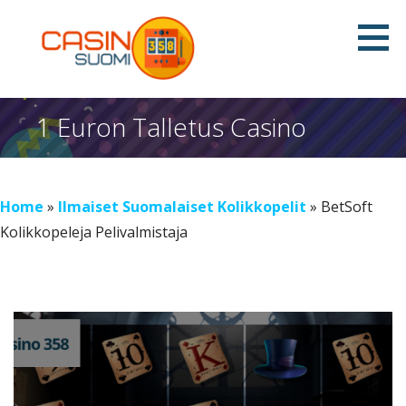
S
k
i
Suomi Casino 358
p
t
1 Euron Talletus Casino
o
c
o
Home
»
Ilmaiset Suomalaiset Kolikkopelit
»
BetSoft
n
Kolikkopeleja Pelivalmistaja
t
e
n
t