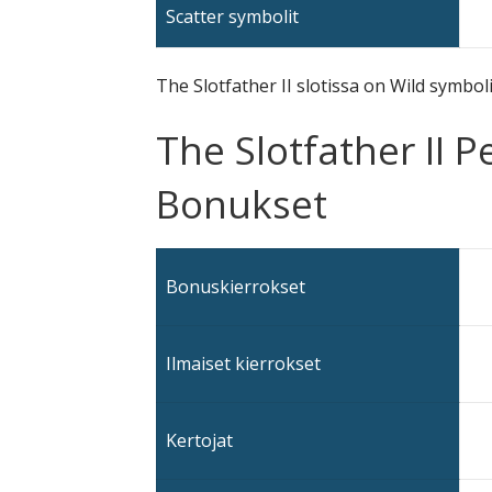
Scatter symbolit
The Slotfather II slotissa on Wild symboli
The Slotfather II 
Bonukset
Bonuskierrokset
Ilmaiset kierrokset
Kertojat