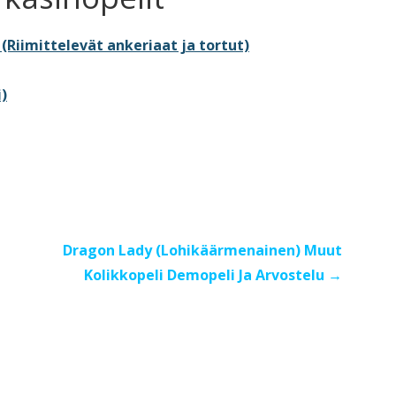
(Riimittelevät ankeriaat ja tortut)
)
Dragon Lady (Lohikäärmenainen) Muut
Kolikkopeli Demopeli Ja Arvostelu →