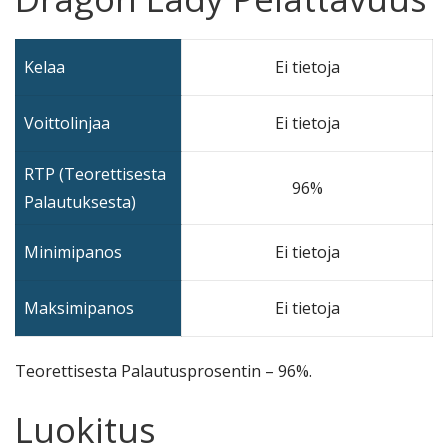
Kelaa
Ei tietoja
Voittolinjaa
Ei tietoja
RTP (Teorettisesta
96%
Palautuksesta)
Minimipanos
Ei tietoja
Maksimipanos
Ei tietoja
Teorettisesta Palautusprosentin – 96%.
Luokitus