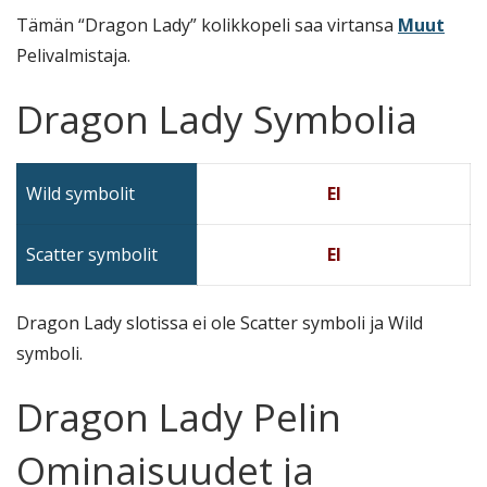
Tämän “Dragon Lady” kolikkopeli saa virtansa
Muut
Pelivalmistaja.
Dragon Lady Symbolia
Wild symbolit
EI
Scatter symbolit
EI
Dragon Lady slotissa ei ole Scatter symboli ja Wild
symboli.
Dragon Lady Pelin
Ominaisuudet ja