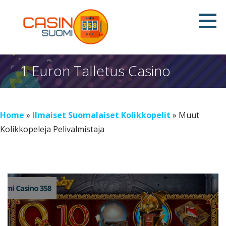
S
k
i
Suomi Casino 358
p
t
1 Euron Talletus Casino
o
c
o
Home
»
Ilmaiset Suomalaiset Kolikkopelit
»
Muut
n
Kolikkopeleja Pelivalmistaja
t
e
n
t