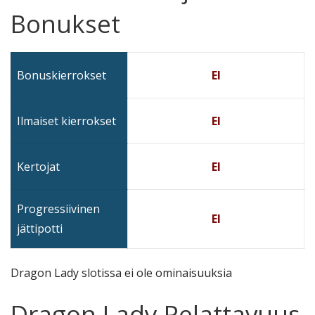
Bonukset
Bonuskierrokset
EI
Ilmaiset kierrokset
EI
Kertojat
EI
Progressiivinen
EI
jättipotti
Dragon Lady slotissa ei ole ominaisuuksia
Dragon Lady Pelattavuus