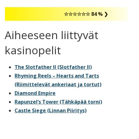
☆☆☆☆☆☆ 84 % ❯
Aiheeseen liittyvät
kasinopelit
The Slotfather II (Slotfather II)
Rhyming Reels – Hearts and Tarts
(Riimittelevät ankeriaat ja tortut)
Diamond Empire
Rapunzel’s Tower (Tähkäpää torni)
Castle Siege (Linnan Piiritys)