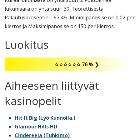
lukumäärä on yhtä suuri 30. Teorettisesta
Palautusprosentin – 97,4%. Minimipanos se on 0,02 per
kierros ja Maksimipanos se on 150 per kierros.
Luokitus
☆☆☆☆☆☆ 76 % ❯
Aiheeseen liittyvät
kasinopelit
Hit It Big (Lyö Kunnolla.)
Glamour Hills HD
Cindereela (Tuhkimo)