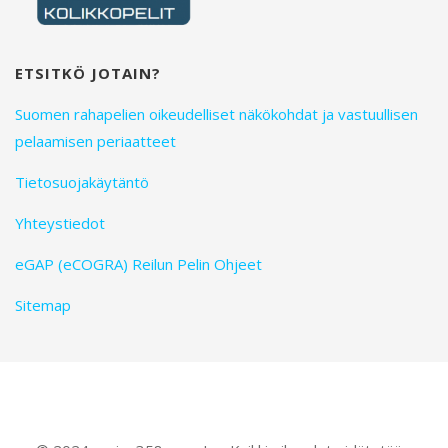
ETSITKÖ JOTAIN?
Suomen rahapelien oikeudelliset näkökohdat ja vastuullisen
pelaamisen periaatteet
Tietosuojakäytäntö
Yhteystiedot
eGAP (eCOGRA) Reilun Pelin Ohjeet
Sitemap