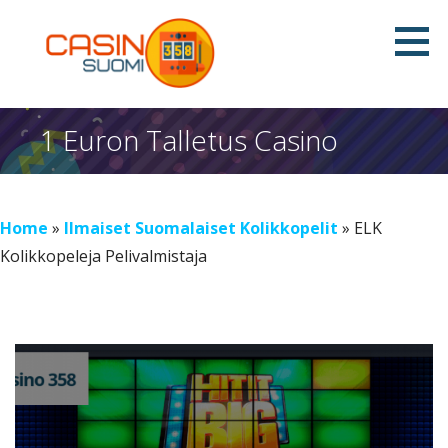
S
k
i
Suomi Casino 358
p
t
1 Euron Talletus Casino
o
c
o
Home
»
Ilmaiset Suomalaiset Kolikkopelit
»
ELK
n
Kolikkopeleja Pelivalmistaja
t
e
n
t