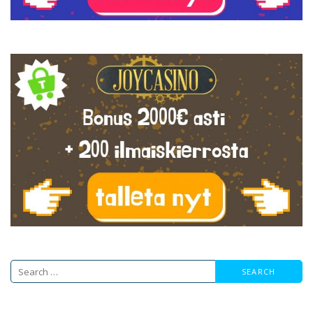
S
e
a