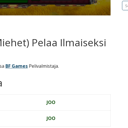
S
e
a
r
c
ehet) Pelaa Ilmaiseksi
h
f
o
nsa
BF Games
Pelivalmistaja.
r
:
a
JOO
JOO