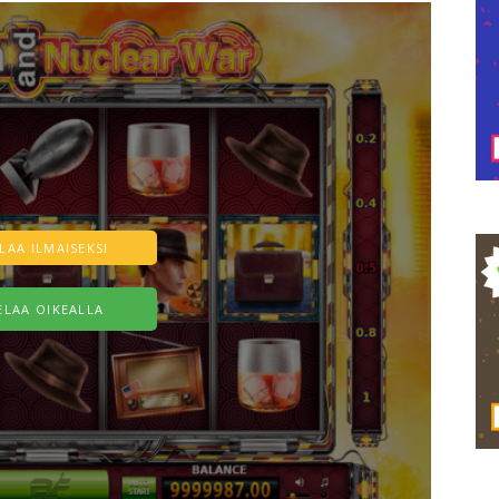
LAA ILMAISEKSI
ELAA OIKEALLA