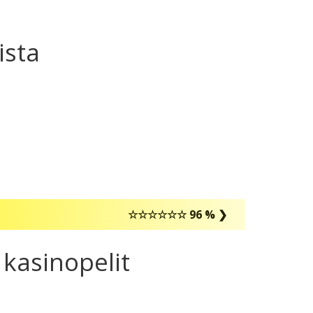
sta
☆☆☆☆☆☆ 96 % ❯
 kasinopelit