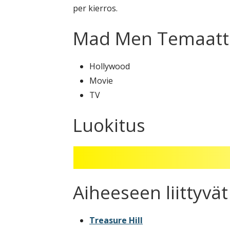
per kierros.
Mad Men Temaatti
Hollywood
Movie
TV
Luokitus
Aiheeseen liittyvät
Treasure Hill