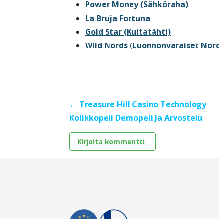
Power Money (Sähköraha)
La Bruja Fortuna
Gold Star (Kultatähti)
Wild Nords (Luonnonvaraiset Nord
← Treasure Hill Casino Technology
Kolikkopeli Demopeli Ja Arvostelu
Kirjoita kommentti