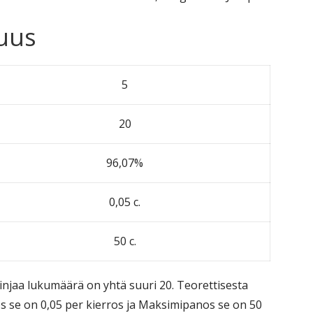
uus
5
20
96,07%
0,05 c.
50 c.
linjaa lukumäärä on yhtä suuri 20. Teorettisesta
 se on 0,05 per kierros ja Maksimipanos se on 50