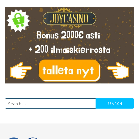
S
e
a
r
c