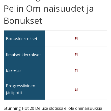
Pelin Ominaisuudet ja
Bonukset
Bonuskierrokset
EI
Ilmaiset kierrokset
EI
Kertojat
EI
Progressiivinen
EI
jättipotti
Stunning Hot 20 Deluxe slotissa ei ole ominaisuuksia