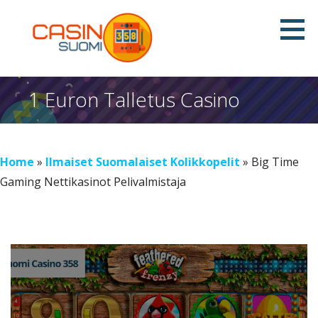
S
k
i
Suomi Casino 358
p
t
1 Euron Talletus Casino
o
c
o
Home
»
Ilmaiset Suomalaiset Kolikkopelit
»
Big Time
n
Gaming Nettikasinot Pelivalmistaja
t
e
n
t