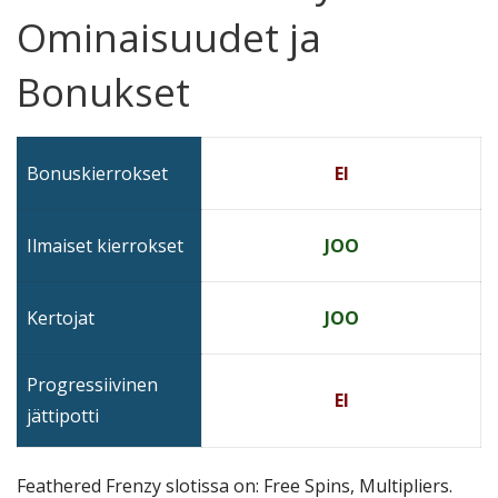
Ominaisuudet ja
Bonukset
Bonuskierrokset
EI
Ilmaiset kierrokset
JOO
Kertojat
JOO
Progressiivinen
EI
jättipotti
Feathered Frenzy slotissa on: Free Spins, Multipliers.