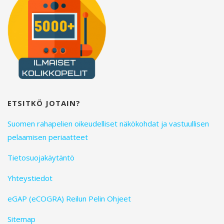
ETSITKÖ JOTAIN?
Suomen rahapelien oikeudelliset näkökohdat ja vastuullisen
pelaamisen periaatteet
Tietosuojakäytäntö
Yhteystiedot
eGAP (eCOGRA) Reilun Pelin Ohjeet
Sitemap