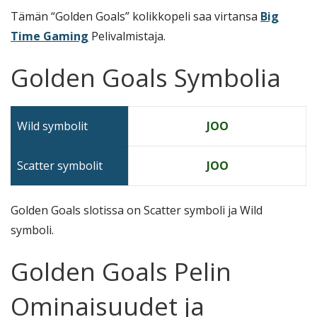
Tämän “Golden Goals” kolikkopeli saa virtansa
Big
Time Gaming
Pelivalmistaja.
Golden Goals Symbolia
Wild symbolit
JOO
Scatter symbolit
JOO
Golden Goals slotissa on Scatter symboli ja Wild
symboli.
Golden Goals Pelin
Ominaisuudet ja