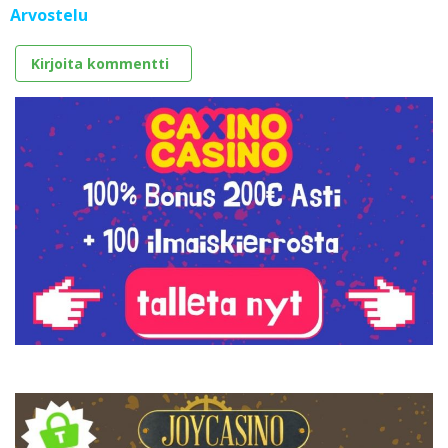
Arvostelu
Kirjoita kommentti