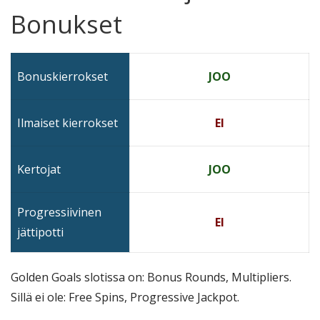
Bonukset
Bonuskierrokset
JOO
Ilmaiset kierrokset
EI
Kertojat
JOO
Progressiivinen
EI
jättipotti
Golden Goals slotissa on: Bonus Rounds, Multipliers.
Sillä ei ole: Free Spins, Progressive Jackpot.