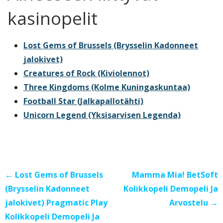
kasinopelit
Lost Gems of Brussels (Brysselin Kadonneet
jalokivet)
Creatures of Rock (Kiviolennot)
Three Kingdoms (Kolme Kuningaskuntaa)
Football Star (Jalkapallotähti)
Unicorn Legend (Yksisarvisen Legenda)
← Lost Gems of Brussels
Mamma Mia! BetSoft
(Brysselin Kadonneet
Kolikkopeli Demopeli Ja
jalokivet) Pragmatic Play
Arvostelu →
Kolikkopeli Demopeli Ja