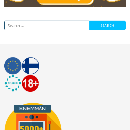
S
e
a
r
c
h
f
o
r
: