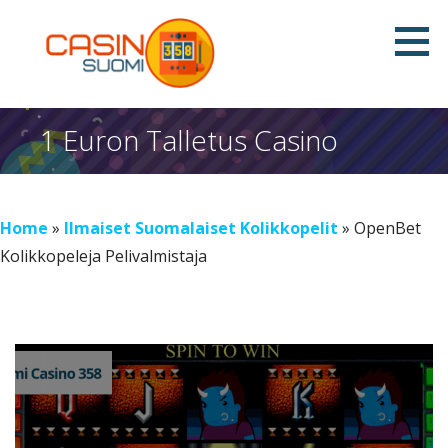
S
k
i
Suomi Casino 358
p
t
1 Euron Talletus Casino
o
c
o
Home
»
Ilmaiset Suomalaiset Kolikkopelit
»
OpenBet
n
Kolikkopeleja Pelivalmistaja
t
e
n
t