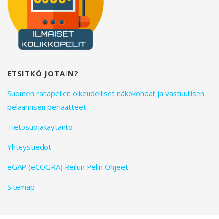
ETSITKÖ JOTAIN?
Suomen rahapelien oikeudelliset näkökohdat ja vastuullisen
pelaamisen periaatteet
Tietosuojakäytäntö
Yhteystiedot
eGAP (eCOGRA) Reilun Pelin Ohjeet
Sitemap