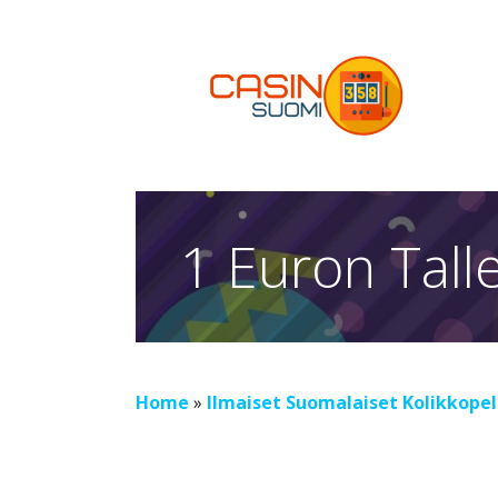
S
k
i
p
t
Suomi Casino 35
o
c
o
1 Euron Tall
n
t
e
n
t
Home
»
Ilmaiset Suomalaiset Kolikkopel