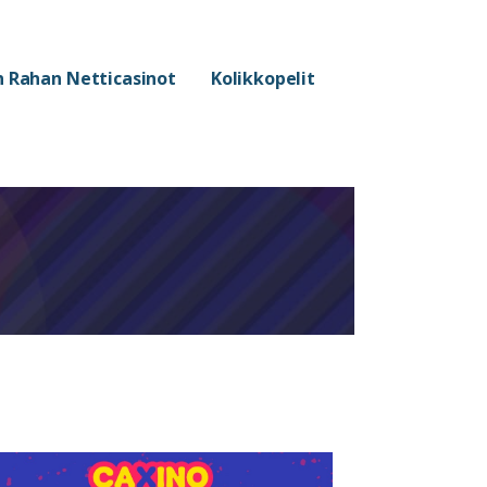
 Rahan Netticasinot
Kolikkopelit