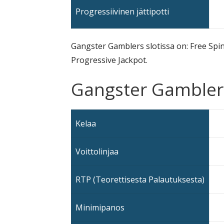
Progressiivinen jättipotti
Gangster Gamblers slotissa on: Free Spins
Progressive Jackpot.
Gangster Gambler
Kelaa
Voittolinjaa
RTP (Teorettisesta Palautuksesta)
Minimipanos