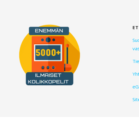
ET
Su
va
Ti
Yh
eG
Si