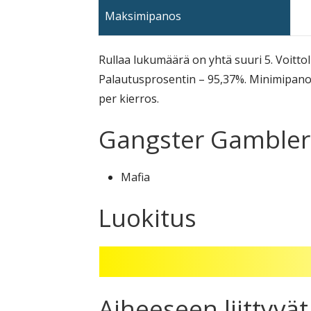
Maksimipanos
Rullaa lukumäärä on yhtä suuri 5. Voitto
Palautusprosentin – 95,37%. Minimipanos
per kierros.
Gangster Gambler
Mafia
Luokitus
Aiheeseen liittyvät