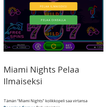
PELAA ILMAISEKSI
PELAA OIKEALLA
Miami Nights Pelaa
Ilmaiseksi
Tämän “Miami Nights” kolikkopeli saa virtansa