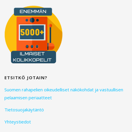
:
ETSITKÖ JOTAIN?
Suomen rahapelien oikeudelliset näkökohdat ja vastuullisen
pelaamisen periaatteet
Tietosuojakäytäntö
Yhteystiedot