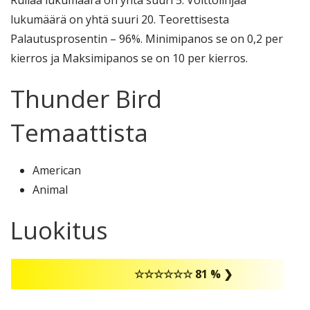
lukumäärä on yhtä suuri 20. Teorettisesta
Palautusprosentin – 96%. Minimipanos se on 0,2 per
kierros ja Maksimipanos se on 10 per kierros.
Thunder Bird
Temaattista
American
Animal
Luokitus
☆☆☆☆☆☆ 81 % ❯