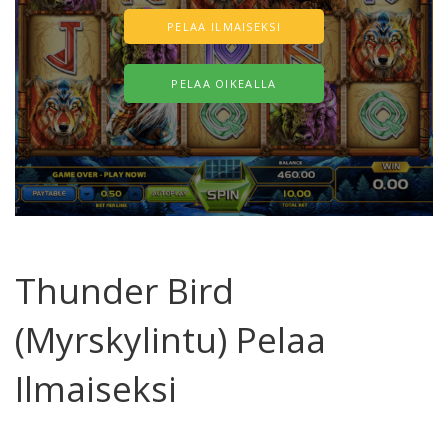
PELAA ILMAISEKSI
PELAA OIKEALLA
Thunder Bird
(Myrskylintu) Pelaa
Ilmaiseksi