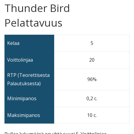
Thunder Bird
Pelattavuus
Kelaa
5
Voittolinjaa
20
RTP (Teorettisesta
96%
Palautuksesta)
Minimipanos
0,2 c.
Maksimipanos
10 c.
Rullaa lukumäärä on yhtä suuri 5. Voittolinjaa