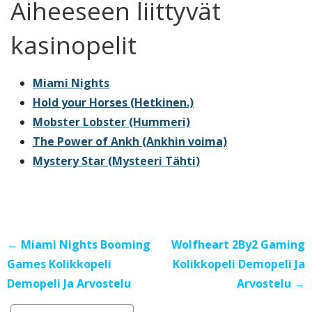
Aiheeseen liittyvät
kasinopelit
Miami Nights
Hold your Horses (Hetkinen.)
Mobster Lobster (Hummeri)
The Power of Ankh (Ankhin voima)
Mystery Star (Mysteeri Tähti)
← Miami Nights Booming
Wolfheart 2By2 Gaming
Games Kolikkopeli
Kolikkopeli Demopeli Ja
Demopeli Ja Arvostelu
Arvostelu →