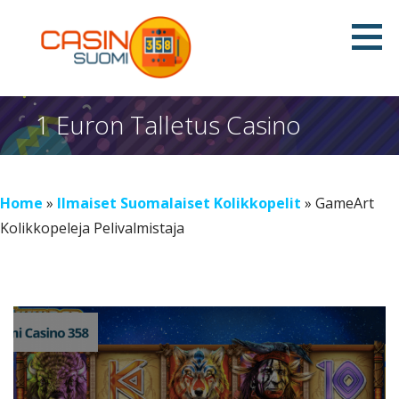
S
k
i
Suomi Casino 358
p
t
1 Euron Talletus Casino
o
c
o
Home
»
Ilmaiset Suomalaiset Kolikkopelit
»
GameArt
n
Kolikkopeleja Pelivalmistaja
t
e
n
t