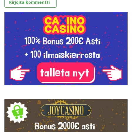
Kirjoita kommentti