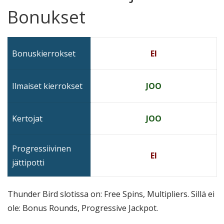
Bonukset
Bonuskierrokset
EI
Ilmaiset kierrokset
JOO
Kertojat
JOO
Progressiivinen
EI
jättipotti
Thunder Bird slotissa on: Free Spins, Multipliers. Sillä ei
ole: Bonus Rounds, Progressive Jackpot.