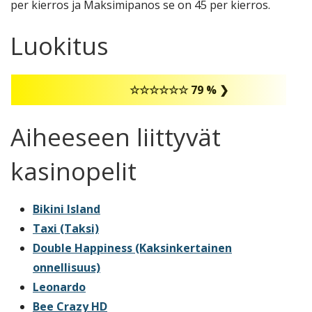
per kierros ja Maksimipanos se on 45 per kierros.
Luokitus
☆☆☆☆☆☆ 79 % ❯
Aiheeseen liittyvät
kasinopelit
Bikini Island
Taxi (Taksi)
Double Happiness (Kaksinkertainen
onnellisuus)
Leonardo
Bee Crazy HD