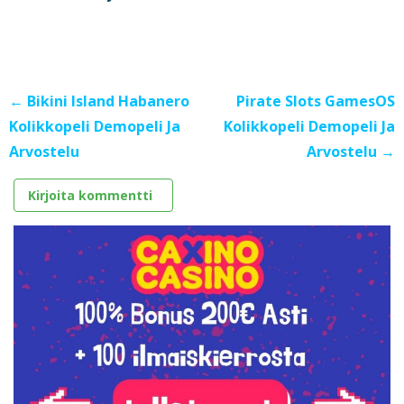
← Bikini Island Habanero
Pirate Slots GamesOS
Kolikkopeli Demopeli Ja
Kolikkopeli Demopeli Ja
Arvostelu
Arvostelu →
Kirjoita kommentti