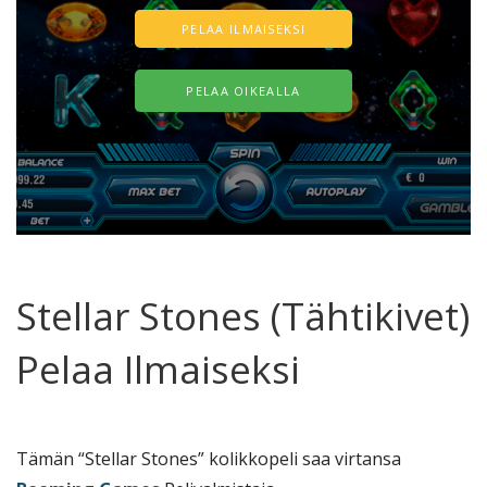
PELAA ILMAISEKSI
PELAA OIKEALLA
Stellar Stones (Tähtikivet)
Pelaa Ilmaiseksi
Tämän “Stellar Stones” kolikkopeli saa virtansa