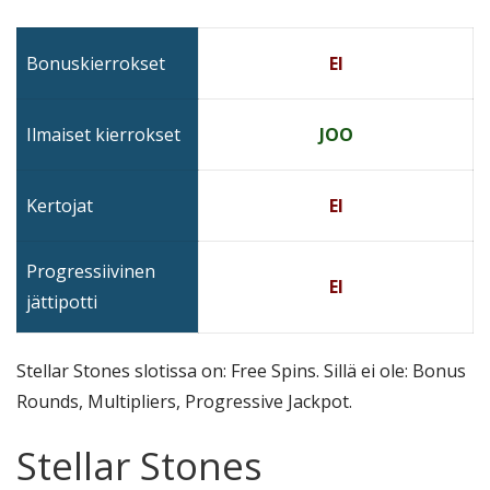
Bonuskierrokset
EI
Ilmaiset kierrokset
JOO
Kertojat
EI
Progressiivinen
EI
jättipotti
Stellar Stones slotissa on: Free Spins. Sillä ei ole: Bonus
Rounds, Multipliers, Progressive Jackpot.
Stellar Stones