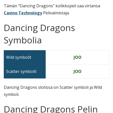
Tämän “Dancing Dragons” kolikkopeli saa virtansa
Casino Technology
Pelivalmistaja.
Dancing Dragons
Symbolia
Wild symbolit
JOO
Scatter symbolit
JOO
Dancing Dragons slotissa on Scatter symboli ja Wild
symboli.
Dancing Dragons Pelin