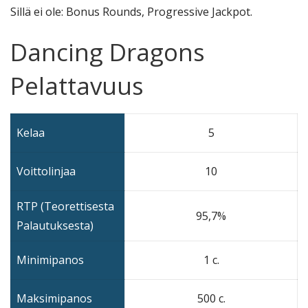
Sillä ei ole: Bonus Rounds, Progressive Jackpot.
Dancing Dragons
Pelattavuus
Kelaa
5
Voittolinjaa
10
RTP (Teorettisesta
95,7%
Palautuksesta)
Minimipanos
1 c.
Maksimipanos
500 c.