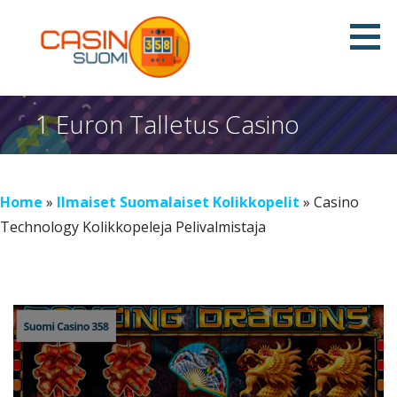
S
k
i
Suomi Casino 358
p
t
1 Euron Talletus Casino
o
c
o
Home
»
Ilmaiset Suomalaiset Kolikkopelit
»
Casino
n
Technology Kolikkopeleja Pelivalmistaja
t
e
n
t