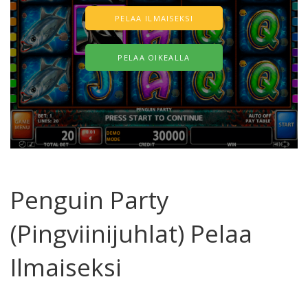
PELAA ILMAISEKSI
PELAA OIKEALLA
Penguin Party
(Pingviinijuhlat) Pelaa
Ilmaiseksi