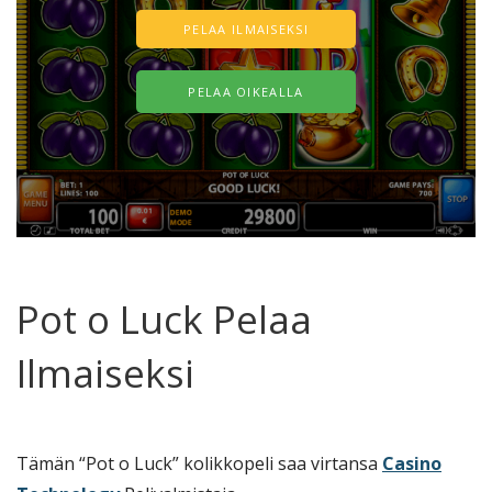
PELAA ILMAISEKSI
PELAA OIKEALLA
Pot o Luck Pelaa
Ilmaiseksi
Tämän “Pot o Luck” kolikkopeli saa virtansa
Casino