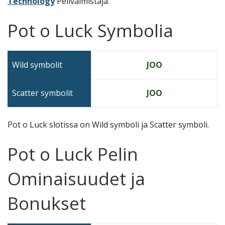
Technology
Pelivalmistaja.
Pot o Luck Symbolia
Wild symbolit
JOO
Scatter symbolit
JOO
Pot o Luck slotissa on Wild symboli ja Scatter symboli.
Pot o Luck Pelin
Ominaisuudet ja
Bonukset