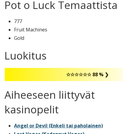
Pot o Luck Temaattista
777
Fruit Machines
Gold
Luokitus
☆☆☆☆☆☆ 88 % ❯
Aiheeseen liittyvät
kasinopelit
Angel or Devil (Enkeli tai paholainen)
Lost Vegas (Kadonnut Vegas)