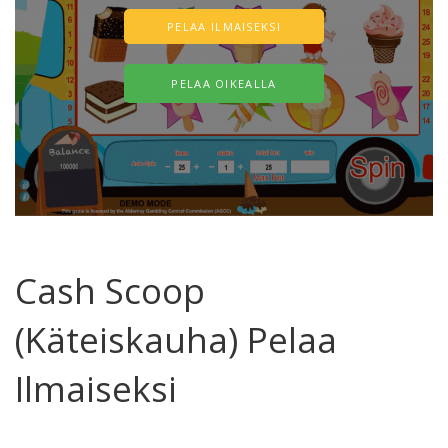
PELAA ILMAISEKSI
PELAA OIKEALLA
Cash Scoop
(Käteiskauha) Pelaa
Ilmaiseksi