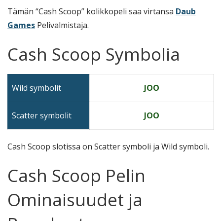
Tämän “Cash Scoop” kolikkopeli saa virtansa
Daub
Games
Pelivalmistaja.
Cash Scoop Symbolia
Wild symbolit
JOO
Scatter symbolit
JOO
Cash Scoop slotissa on Scatter symboli ja Wild symboli.
Cash Scoop Pelin
Ominaisuudet ja