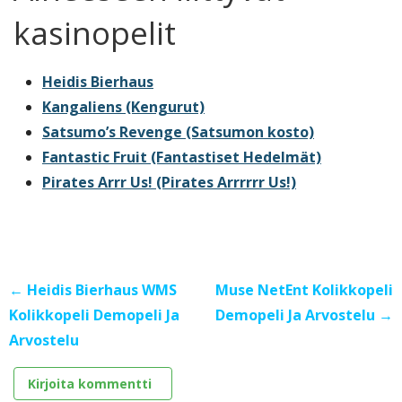
kasinopelit
Heidis Bierhaus
Kangaliens (Kengurut)
Satsumo’s Revenge (Satsumon kosto)
Fantastic Fruit (Fantastiset Hedelmät)
Pirates Arrr Us! (Pirates Arrrrrr Us!)
← Heidis Bierhaus WMS
Muse NetEnt Kolikkopeli
Kolikkopeli Demopeli Ja
Demopeli Ja Arvostelu →
Arvostelu
Kirjoita kommentti