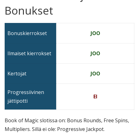
Bonukset
Bonuskierrokset
JOO
Ilmaiset kierrokset
JOO
Kertojat
JOO
Progressiivinen
EI
jättipotti
Book of Magic slotissa on: Bonus Rounds, Free Spins,
Multipliers. Sillä ei ole: Progressive Jackpot.