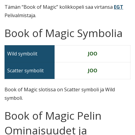
Tämän “Book of Magic” kolikkopeli saa virtansa
EGT
Pelivalmistaja.
Book of Magic Symbolia
Wild symbolit
JOO
Scatter symbolit
JOO
Book of Magic slotissa on Scatter symboli ja Wild
symboli.
Book of Magic Pelin
Ominaisuudet ja