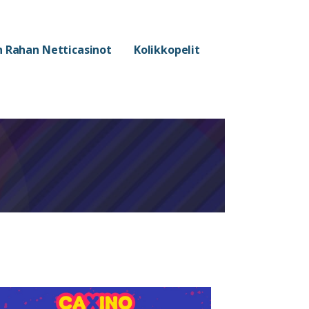
 Rahan Netticasinot
Kolikkopelit