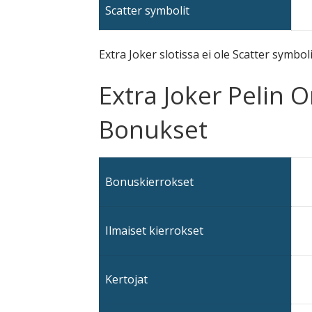
Scatter symbolit
Extra Joker slotissa ei ole Scatter symboli
Extra Joker Pelin 
Bonukset
Bonuskierrokset
Ilmaiset kierrokset
Kertojat