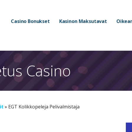
Casino Bonukset
Kasinon Maksutavat
Oikean
8
etus Casino
it
»
EGT Kolikkopeleja Pelivalmistaja