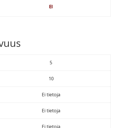
EI
avuus
5
10
Ei tietoja
Ei tietoja
Ei tietoja