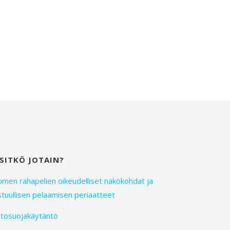
SITKÖ JOTAIN?
omen rahapelien oikeudelliset näkökohdat ja
stuullisen pelaamisen periaatteet
etosuojakäytäntö