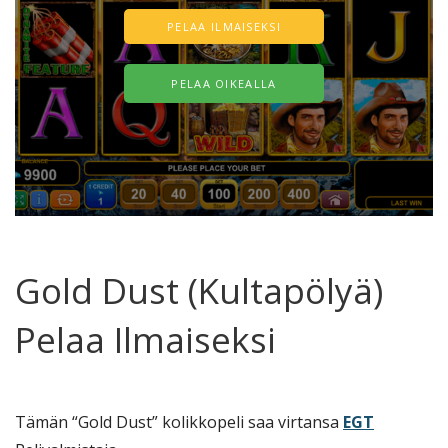
PELAA ILMAISEKSI
PELAA OIKEALLA
Gold Dust (Kultapölyä)
Pelaa Ilmaiseksi
Tämän “Gold Dust” kolikkopeli saa virtansa
EGT