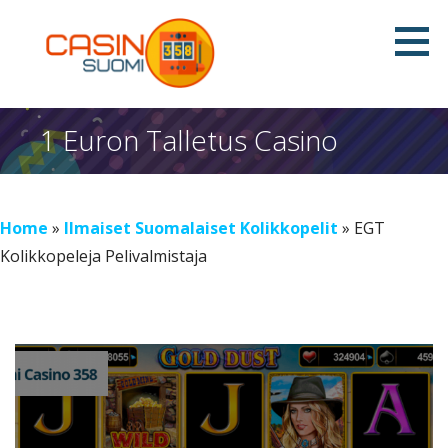
S
k
i
Suomi Casino 358
p
t
1 Euron Talletus Casino
o
c
o
Home
»
Ilmaiset Suomalaiset Kolikkopelit
»
EGT
n
Kolikkopeleja Pelivalmistaja
t
e
n
t