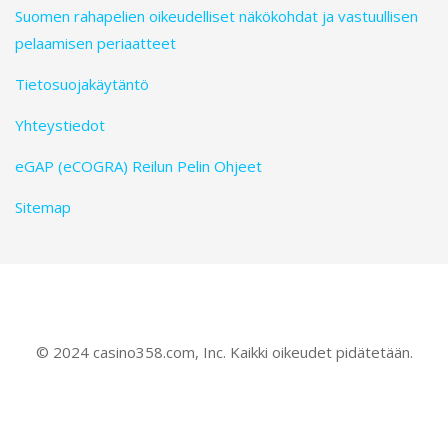
Suomen rahapelien oikeudelliset näkökohdat ja vastuullisen
pelaamisen periaatteet
Tietosuojakäytäntö
Yhteystiedot
eGAP (eCOGRA) Reilun Pelin Ohjeet
Sitemap
© 2024 casino358.com, Inc. Kaikki oikeudet pidätetään.