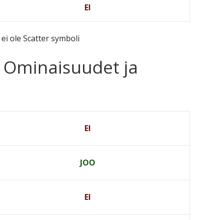
EI
ei ole Scatter symboli
 Ominaisuudet ja
EI
JOO
EI