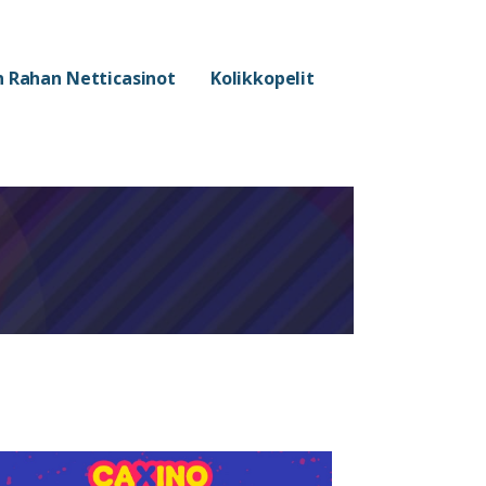
 Rahan Netticasinot
Kolikkopelit