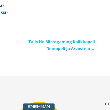
i)
ksi)
Tally Ho Microgaming Kolikkopeli
Demopeli Ja Arvostelu →
ET