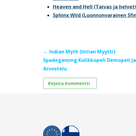
Heaven and Hell (Taivas ja helvett
Sphinx Wild (Luonnonvarainen Sfin
← Indian Myth (Intian Myytti)
Spadegaming Kolikkopeli Demopeli Ja
Arvostelu
Kirjoita kommentti