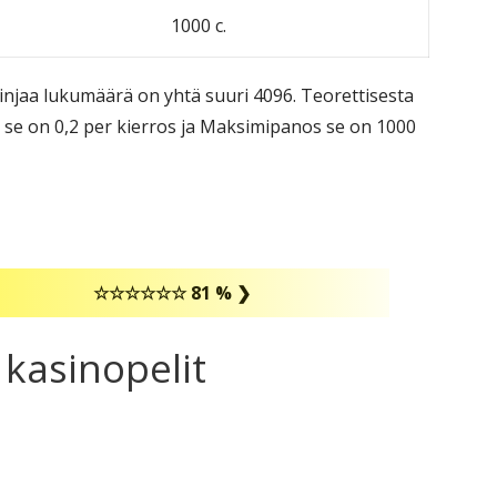
1000 c.
linjaa lukumäärä on yhtä suuri 4096. Teorettisesta
se on 0,2 per kierros ja Maksimipanos se on 1000
☆☆☆☆☆☆ 81 % ❯
 kasinopelit