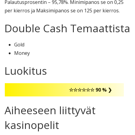
Palautusprosentin – 95,78%. Minimipanos se on 0,25
per kierros ja Maksimipanos se on 125 per kierros.
Double Cash Temaattista
Gold
Money
Luokitus
☆☆☆☆☆☆ 90 % ❯
Aiheeseen liittyvät
kasinopelit