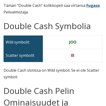
Tämän “Double Cash” kolikkopeli saa virtansa
Fugaso
Pelivalmistaja.
Double Cash Symbolia
Wild symbolit
JOO
Scatter symbolit
EI
Double Cash slotissa on Wild symboli. Se ei ole Scatter
symboli
Double Cash Pelin
Ominaisuudet ja