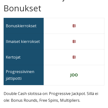
Bonukset
Bonuskierrokset
EI
Ilmaiset kierrokset
EI
Kertojat
EI
Progressiivinen
JOO
jättipotti
Double Cash slotissa on: Progressive Jackpot. Sillä ei
ole: Bonus Rounds, Free Spins, Multipliers.