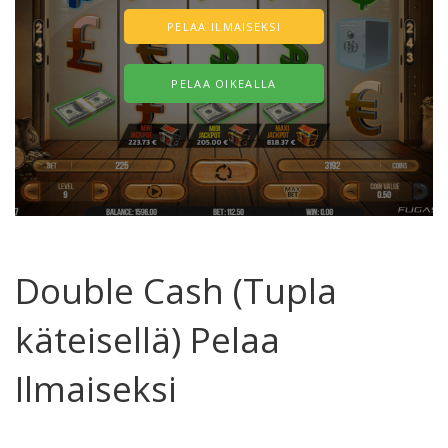
PELAA ILMAISEKSI
PELAA OIKEALLA
Double Cash (Tupla
käteisellä) Pelaa
Ilmaiseksi