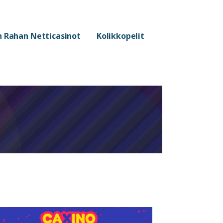
 Rahan Netticasinot
Kolikkopelit