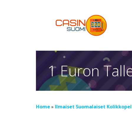
S
k
i
p
t
Suomi Casino 35
o
c
o
1 Euron Tall
n
t
e
n
t
Home
»
Ilmaiset Suomalaiset Kolikkopel