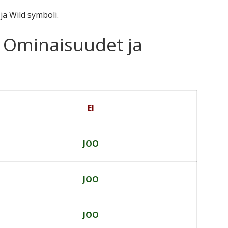
ja Wild symboli.
n Ominaisuudet ja
EI
JOO
JOO
JOO