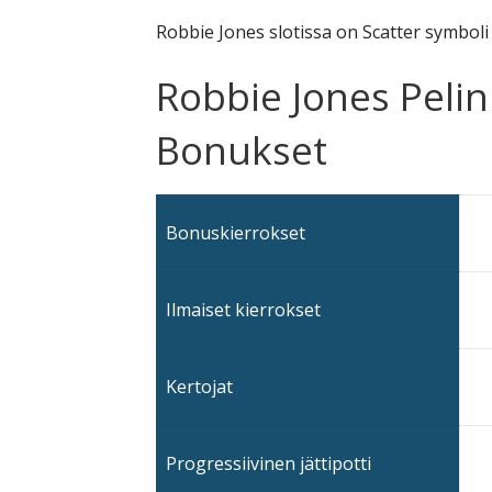
Robbie Jones slotissa on Scatter symboli 
Robbie Jones Peli
Bonukset
Bonuskierrokset
Ilmaiset kierrokset
Kertojat
Progressiivinen jättipotti