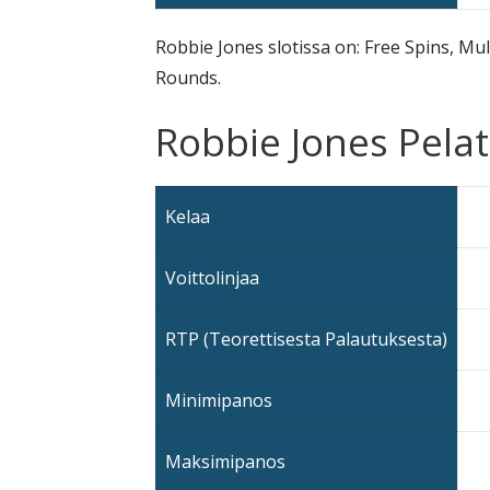
Robbie Jones slotissa on: Free Spins, Mult
Rounds.
Robbie Jones Pela
Kelaa
Voittolinjaa
RTP (Teorettisesta Palautuksesta)
Minimipanos
Maksimipanos