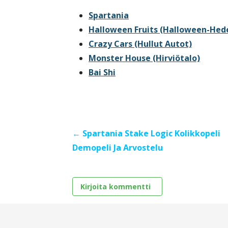
Spartania
Halloween Fruits (Halloween-Hed
Crazy Cars (Hullut Autot)
Monster House (Hirviötalo)
Bai Shi
← Spartania Stake Logic Kolikkopeli
Demopeli Ja Arvostelu
Kirjoita kommentti