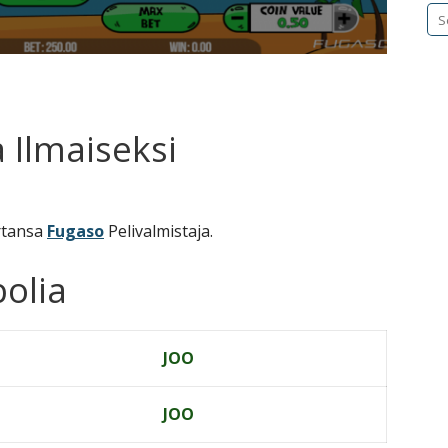
S
e
a
r
c
 Ilmaiseksi
h
f
o
rtansa
Fugaso
Pelivalmistaja.
r
:
olia
JOO
JOO