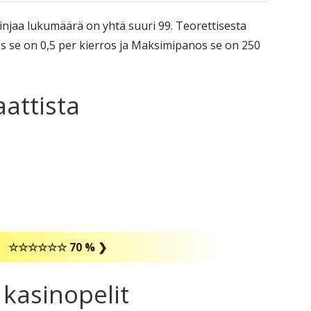
linjaa lukumäärä on yhtä suuri 99. Teorettisesta
 se on 0,5 per kierros ja Maksimipanos se on 250
attista
☆☆☆☆☆☆ 70 % ❯
 kasinopelit