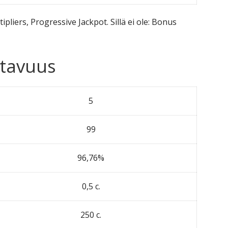
ipliers, Progressive Jackpot. Sillä ei ole: Bonus
ttavuus
5
99
96,76%
0,5 c.
250 c.