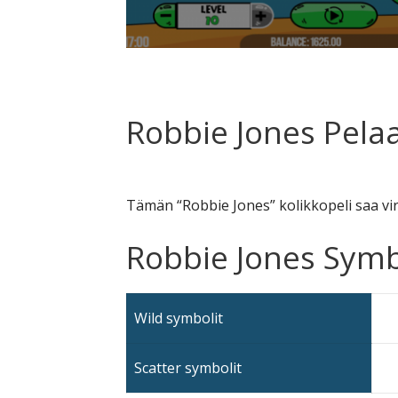
Robbie Jones Pelaa
Tämän “Robbie Jones” kolikkopeli saa vi
Robbie Jones Symb
Wild symbolit
Scatter symbolit