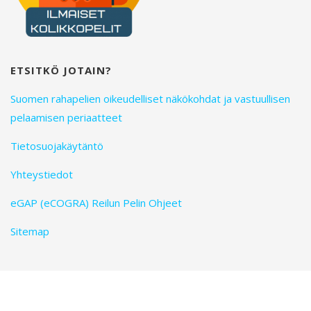
ETSITKÖ JOTAIN?
Suomen rahapelien oikeudelliset näkökohdat ja vastuullisen
pelaamisen periaatteet
Tietosuojakäytäntö
Yhteystiedot
eGAP (eCOGRA) Reilun Pelin Ohjeet
Sitemap