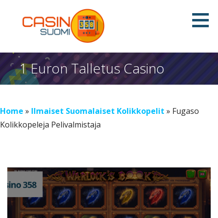
S
k
i
Suomi Casino 358
p
t
1 Euron Talletus Casino
o
c
o
Home
»
Ilmaiset Suomalaiset Kolikkopelit
»
Fugaso
n
Kolikkopeleja Pelivalmistaja
t
e
n
t