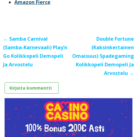
Amazon Fierce
← Samba Carnival
Double Fortune
(Samba-Karnevaali) Play’n
(Kaksinkertainen
Go Kolikkopeli Demopeli
Omaisuus) Spadegaming
Ja Arvostelu
Kolikkopeli Demopeli Ja
Arvostelu →
Kirjoita kommentti