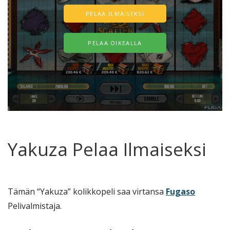
PELAA ILMAISEKSI
PELAA OIKEALLA
Yakuza Pelaa Ilmaiseksi
Tämän “Yakuza” kolikkopeli saa virtansa
Fugaso
Pelivalmistaja.