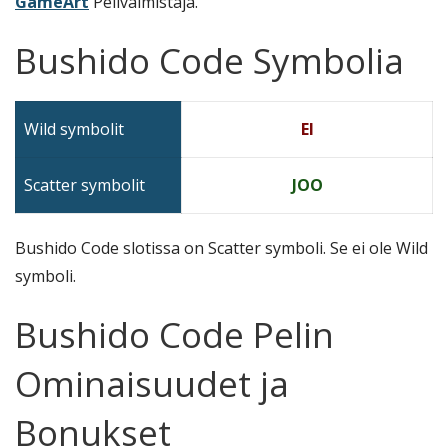
GameArt
Pelivalmistaja.
Bushido Code Symbolia
Wild symbolit
EI
Scatter symbolit
JOO
Bushido Code slotissa on Scatter symboli. Se ei ole Wild
symboli.
Bushido Code Pelin
Ominaisuudet ja
Bonukset