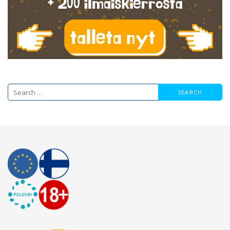
S
e
a
r
c
h
f
o
r
: