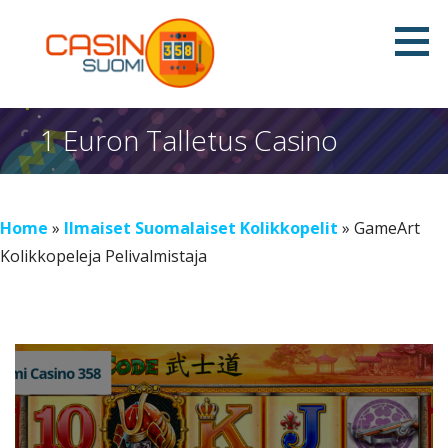
S
k
i
Suomi Casino 358
p
t
1 Euron Talletus Casino
o
c
o
Home
»
Ilmaiset Suomalaiset Kolikkopelit
»
GameArt
n
Kolikkopeleja Pelivalmistaja
t
e
n
t